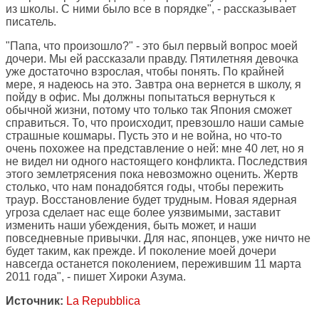
из школы. С ними было все в порядке", - рассказывает
писатель.
"Папа, что произошло?" - это был первый вопрос моей
дочери. Мы ей рассказали правду. Пятилетняя девочка
уже достаточно взрослая, чтобы понять. По крайней
мере, я надеюсь на это. Завтра она вернется в школу, я
пойду в офис. Мы должны попытаться вернуться к
обычной жизни, потому что только так Япония сможет
справиться. То, что происходит, превзошло наши самые
страшные кошмары. Пусть это и не война, но что-то
очень похожее на представление о ней: мне 40 лет, но я
не видел ни одного настоящего конфликта. Последствия
этого землетрясения пока невозможно оценить. Жертв
столько, что нам понадобятся годы, чтобы пережить
траур. Восстановление будет трудным. Новая ядерная
угроза сделает нас еще более уязвимыми, заставит
изменить наши убеждения, быть может, и наши
повседневные привычки. Для нас, японцев, уже ничто не
будет таким, как прежде. И поколение моей дочери
навсегда останется поколением, пережившим 11 марта
2011 года", - пишет Хироки Азума.
Источник:
La Repubblica