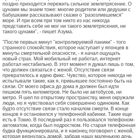
поздно приходится пережить сильное землетрясение. О
цунами мы знаем тоже: многие родители или дедушки с
бабушками рассказывают сказки о "разозлившемся"
море. И при всем при том никто из нас никогда
представить себе не мог ни такого землетрясения, ни
такого цунами", - пишет Азума.
"После первых минут "контролируемой паники" - того
странного спокойствия, которое наступает у японцев в
минуты смертельной опасности, - я начал ощущать
новый страх. Мой мобильный не работал, интернет
работал нестабильно. В этот момент я думал лишь о том,
что должен связаться с женой. Отсутствие связи
превратилось в идею фикс. Чувство, которое никогда не
испытывали такие, как я, привыкшее постоянно быть на
связи. От моего офиса до дома я должен был идти
пешком пять километров. Не было ни автобусов, ни
метро. Я шел по открытому пространству, меня окружали
люди, но я чувствовал себя совершенно одиноким. Как
будто отсутствие связи стало началом смерти. В конце
концов я остановился у телефонной кабинки. Такие еще
есть в Токио. В последний раз я пользовался телефоном-
автоматом, когда был подростком. Но старая телефонная
будка функционировала, и я наконец поговорил с женой,
которая вернулась домой, забрав нашу маленькую дочь