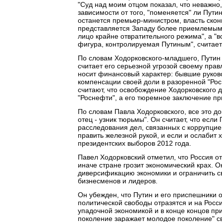
"Суд над моим отцом показал, что неважно, 
зависимости от того, "поменяется" ли Пу
останется премьер-министром, власть скон
представляется Западу более приемлемым 
лицо крайне отвратительного режима", а "вс
фигура, контролируемая Путиным", считает
По словам Ходорковского-младшего, Путин 
считает его серьезной угрозой своему прав
носит финансовый характер: бывшие руков
компенсации своей доли в разоренной "Ро
считают, что освобождение Ходорковского 
"Роснефти", а его тюремное заключение пр
По словам Павла Ходорковского, все это док
отец - узник тюрьмы". Он считает, что если
расследования дел, связанных с коррупцие
править железной рукой, и если и ослабит 
президентских выборов 2012 года.
Павел Ходорковский отметил, что Россия о
иначе стране грозит экономический крах. 
диверсификацию экономики и ограничить с
бизнесменов и лидеров.
Он убежден, что Путин и его приспешники 
политической свободы отразятся и на Росс
упадочной экономикой и в конце концов пр
поколение заражает молодое поколение" с