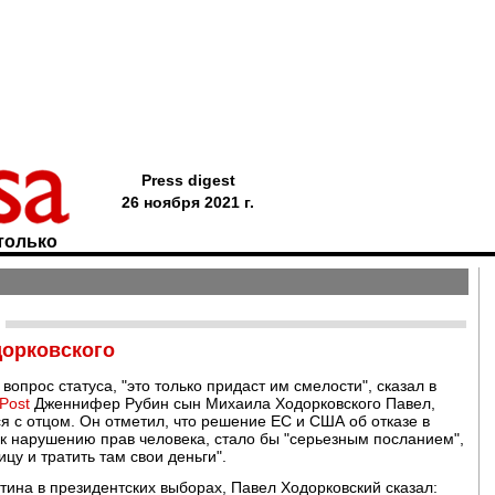
Press digest
26 ноября 2021 г.
только
дорковского
вопрос статуса, "это только придаст им смелости", сказал в
Post
Дженнифер Рубин сын Михаила Ходорковского Павел,
я с отцом. Он отметил, что решение ЕС и США об отказе в
к нарушению прав человека, стало бы "серьезным посланием",
ицу и тратить там свои деньги".
тина в президентских выборах, Павел Ходорковский сказал: