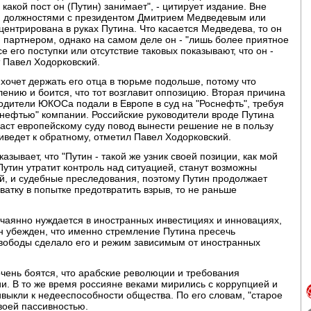
какой пост он (Путин) занимает", - цитирует издание. Вне
тин должностями с президентом Дмитрием Медведевым или
центрирована в руках Путина. Что касается Медведева, то он
партнером, однако на самом деле он - "лишь более приятное
е его поступки или отсутствие таковых показывают, что он -
 Павел Ходорковский.
хочет держать его отца в тюрьме подольше, потому что
лению и боится, что тот возглавит оппозицию. Вторая причина
одители ЮКОСа подали в Европе в суд на "Роснефть", требуя
снефтью" компании. Российские руководители вроде Путина
даст европейскому суду повод вынести решение не в пользу
иведет к обратному, отметил Павел Ходорковский.
азывает, что "Путин - такой же узник своей позиции, как мой
 Путин утратит контроль над ситуацией, станут возможны
й, и судебные преследования, поэтому Путин продолжает
хватку в попытке предотвратить взрыв, то не раньше
тчаянно нуждается в иностранных инвестициях и инновациях,
Он убежден, что именно стремление Путина пресечь
вободы сделало его и режим зависимым от иностранных
очень боятся, что арабские революции и требования
ии. В то же время россияне веками мирились с коррупцией и
ивыкли к недееспособности общества. По его словам, "старое
воей пассивностью.