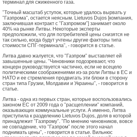
терминал для сжиженного газа.
"Точный масштаб уступок, которые удалось вырвать у
"Газпрома", остается неясным. Lietuvos Dujos [компания,
заключившая контракт с "Газпромом"] занимает около
40% на рынке Литвы. Некоторые эксперты
предположили, что для потребителей цены снизятся не
так сильно, когда будут учтены другие факторы типа
стоимости СПГ-терминала", - говорится в статье.
Литва давно жалуется, что "Газпром" выставляет ей
завышенные цены. "Чиновники подозревают, что
концерн руководствуется частично, если не всецело
политическими соображениями из-за роли Литвы в ЕС и
НАТО и ее стремления продвигать эти блоки в сторону
стран типа Грузии, Молдавии и Украины", - говорится в
статье.
Литва - одна из первых стран, которые воспользовались
законом ЕС от 2009 года о "расщеплении" компаний,
оказывающих коммунальные услуги. А именно, Литва
приступила к разделению Lietuvos Dujos, доля в которой
принадлежит "Газпрому". "По мнению чиновников, вовсе
не совпадение, что "Газпром" после этого начал
поднимать цены", - говорится в статье. Вильнюс