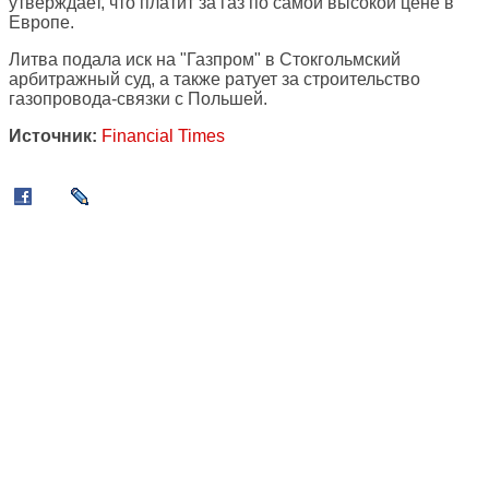
утверждает, что платит за газ по самой высокой цене в
Европе.
Литва подала иск на "Газпром" в Стокгольмский
арбитражный суд, а также ратует за строительство
газопровода-связки с Польшей.
Источник:
Financial Times