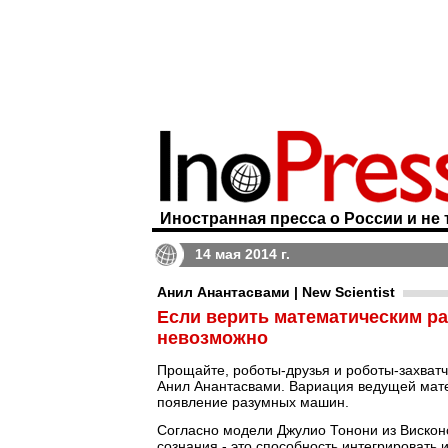
Иностранная пресса о России и не 
14 мая 2014 г.
Анил Анантасвами | New Scientist
Если верить математическим р
невозможно
Прощайте, роботы-друзья и роботы-захватч
Анил Анантасвами. Вариация ведущей мате
появление разумных машин.
Согласно модели Джулио Тонони из Висконс
сознания - это способность интегрировать