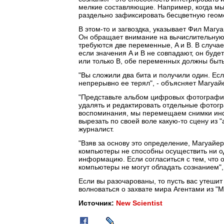
мелкие составляющие. Например, когда мы
раздельно зафиксировать бесцветную геом
В этом-то и загвоздка, указывает Фил Магу
Он обращает внимание на вычислительную
требуются две переменные, A и B. В случае
если значения A и B не совпадают, он буде
или только B, обе переменных должны быть
"Вы сложили два бита и получили один. Ес
непрерывно ее терял", - объясняет Магуай
"Представьте альбом цифровых фотографи
удалять и редактировать отдельные фотогр
воспоминания, мы перемещаем снимки ин
вырезать по своей воле какую-то сцену из 
журналист.
"Взяв за основу это определение, Магуайе
компьютеры не способны осуществить ни о
информацию. Если согласиться с тем, что 
компьютеры не могут обладать сознанием", -
Если вы разочарованы, то пусть вас утешит
волноваться о захвате мира Агентами из "
Источник:
New Scientist