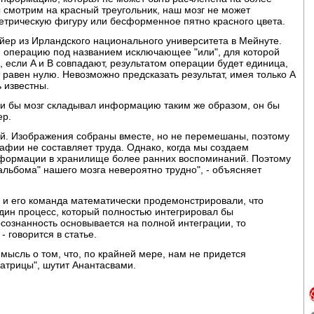
 смотрим на красный треугольник, наш мозг не может
етрическую фигуру или бесформенное пятно красного цвета.
айер из Ирландского национального университета в Мейнуте.
 операцию под названием исключающее "или", для которой
, если A и B совпадают, результатом операции будет единица,
т равен нулю. Невозможно предсказать результат, имея только A
 известны.
ли бы мозг складывал информацию таким же образом, он бы
ер.
й. Изображения собраны вместе, но не перемешаны, поэтому
афии не составляет труда. Однако, когда мы создаем
формации в хранилище более ранних воспоминаний. Поэтому
"альбома" нашего мозга невероятно трудно", - объясняет
р и его команда математически продемонстрировали, что
дин процесс, который полностью интегрировал бы
осознанность основывается на полной интеграции, то
 говорится в статье.
 мысль о том, что, по крайней мере, нам не придется
Матрицы", шутит Анантасвами.