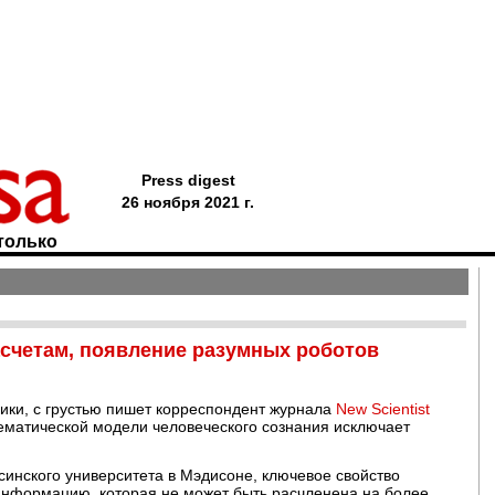
Press digest
26 ноября 2021 г.
только
асчетам, появление разумных роботов
ики, с грустью пишет корреспондент журнала
New Scientist
матической модели человеческого сознания исключает
инского университета в Мэдисоне, ключевое свойство
 информацию, которая не может быть расчленена на более