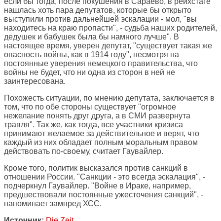
если бы тогда, после покушения в Сараево, в pейхстаге
нашлась хоть пара депутатов, которые бы открыто
выступили против дальнейшей эскалации - мол, "вы
находитесь на краю пропасти", - судьба наших родителей,
дедушек и бабушек была бы намного лучше". В
настоящее время, уверен депутат, "существует такая же
опасность войны, как в 1914 году", несмотря на
постоянные уверения немецкого правительства, что
войны не будет, что ни одна из сторон в ней не
заинтересована.
Похожесть ситуации, по мнению депутата, заключается в
том, что по обе стороны существует "огромное
нежелание понять друг друга, а в СМИ развернута
травля". Так же, как тогда, все участники кризиса
принимают желаемое за действительное и верят, что
каждый из них обладает полным моральным правом
действовать по-своему, считает Гаувайлер.
Кроме того, политик высказался против санкций в
отношении России. "Санкции - это всегда эскалация", -
подчеркнул Гаувайлер. "Войне в Ираке, например,
предшествовали постоянные ужесточения санкций", -
напоминает зампред ХСС.
Источник:
Die Zeit