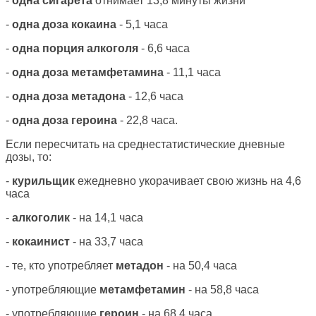
-
одна сигарета
отнимает 13,8 минуты жизни
-
одна доза кокаина
- 5,1 часа
-
одна порция алкоголя
- 6,6 часа
-
одна доза метамфетамина
- 11,1 часа
-
одна доза метадона
- 12,6 часа
-
одна доза героина
- 22,8 часа.
Если пересчитать на среднестатистические дневные
дозы, то:
-
курильщик
ежедневно укорачивает свою жизнь на 4,6
часа
-
алкоголик
- на 14,1 часа
-
кокаинист
- на 33,7 часа
- те, кто употребляет
метадон
- на 50,4 часа
- употребляющие
метамфетамин
- на 58,8 часа
- употребляющие
героин
- на 68,4 часа.