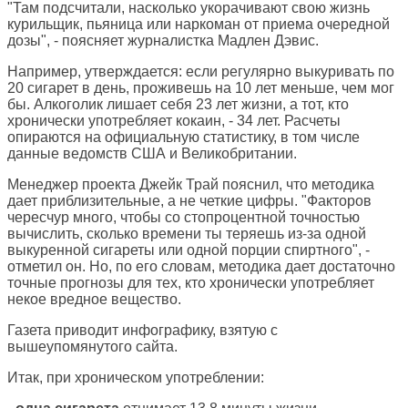
"Там подсчитали, насколько укорачивают свою жизнь
курильщик, пьяница или наркоман от приема очередной
дозы", - поясняет журналистка Мадлен Дэвис.
Например, утверждается: если регулярно выкуривать по
20 сигарет в день, проживешь на 10 лет меньше, чем мог
бы. Алкоголик лишает себя 23 лет жизни, а тот, кто
хронически употребляет кокаин, - 34 лет. Расчеты
опираются на официальную статистику, в том числе
данные ведомств США и Великобритании.
Менеджер проекта Джейк Трай пояснил, что методика
дает приблизительные, а не четкие цифры. "Факторов
чересчур много, чтобы со стопроцентной точностью
вычислить, сколько времени ты теряешь из-за одной
выкуренной сигареты или одной порции спиртного", -
отметил он. Но, по его словам, методика дает достаточно
точные прогнозы для тех, кто хронически употребляет
некое вредное вещество.
Газета приводит инфографику, взятую с
вышеупомянутого сайта.
Итак, при хроническом употреблении: