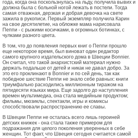
года, когда она поскользнулась на льду, получила вывих и
должна была с больной ногой лежать в постели. Тогда
самая отважная, дерзкая и добрая девочка на свете
зажила в рукописи. Первый экземпляр получила Карин
на свое десятилетие, на обложке мама нарисовала
Пеппи - с рыжими косичками, в огромных ботинках, с
чулками разного цвета.
В том, что до появления первых книг о Пеппи прошло
еще некоторое время, был виноват один редактор
самого крупного издательского дома в Швеции Bonnier.
Он считал, что такой анархистский материал нужно
держать подальше от детей и никак не давал добро. За
это его проклинают в Bonnier и по сей день, так как
победное шествие Пеппи не знало себе равных: книги
триумфально расходились миллионным тиражом на
пятидесяти языках мира. Еще задолго до наступления
времен мультимедиа, она стала медийным продуктом;
фильмы, мюзиклы, спектакли, игры и комиксы
способствовали распространению ее славы.
В Швеции Пеппи не осталась всего лишь героиней
детских книжек - она стала также примером для
подражания для целого поколения уверенных в себе
женщин. Тот факт, что Швеция сегодня считается самой