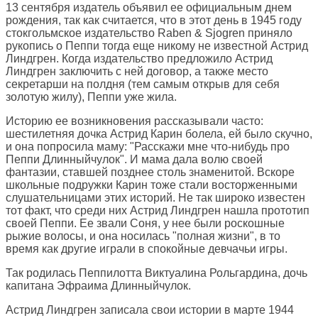
13 сентября издатель объявил ее официальным днем
рождения, так как считается, что в этот день в 1945 году
стокгольмское издательство Raben & Sjogren приняло
рукопись о Пеппи тогда еще никому не известной Астрид
Линдгрен. Когда издательство предложило Астрид
Линдгрен заключить с ней договор, а также место
секретарши на полдня (тем самым открыв для себя
золотую жилу), Пеппи уже жила.
Историю ее возникновения рассказывали часто:
шестилетняя дочка Астрид Карин болела, ей было скучно,
и она попросила маму: "Расскажи мне что-нибудь про
Пеппи Длинныйчулок". И мама дала волю своей
фантазии, ставшей позднее столь знаменитой. Вскоре
школьные подружки Карин тоже стали восторженными
слушательницами этих историй. Не так широко известен
тот факт, что среди них Астрид Линдгрен нашла прототип
своей Пеппи. Ее звали Соня, у нее были роскошные
рыжие волосы, и она носилась "полная жизни", в то
время как другие играли в спокойные девчачьи игры.
Так родилась Пеппилотта Виктуалина Рольгардина, дочь
капитана Эфраима Длинныйчулок.
Астрид Линдгрен записала свои истории в марте 1944