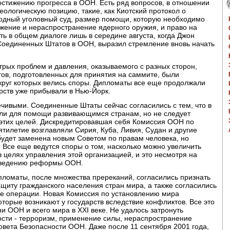
стижению прогресса в ООН. Есть ряд вопросов, в отношении
логическую позицию, такие, как Киотский протокол о
одный уголовный суд, размер помощи, которую необходимо
жение и нераспространение ядерного оружия, и право на
ть в общем диалоге лишь в середине августа, когда Джон
Соединенных Штатов в ООН, выразил стремление вновь начать
стрых проблем и давления, оказываемого с разных сторон,
нтов, подготовленных для принятия на саммите, были
округ которых велись споры. Дипломаты все еще продолжали
арств уже прибывали в Нью-Йорк.
чивыми. Соединенные Штаты сейчас согласились с тем, что в
ли для помощи развивающимся странам, но не следует
 этих целей. Дискредитировавшая себя Комиссия ООН по
ятилетие возглавляли Сирия, Куба, Ливия, Судан и другие
 будет заменена новым Советом по правам человека, но
. Все еще ведутся споры о том, насколько можно увеличить
целях управления этой организацией, и это несмотря на
роведению реформы ООН.
ипломаты, после множества пререканий, согласились признать
ащиту гражданского населения стран мира, а также согласились
е операции. Новая Комиссия по установлению мира
торые возникают у государств вследствие конфликтов. Все это
ни ООН и всего мира в XXI веке. Не удалось затронуть
сти - терроризм, применение силы, нераспространение
вета Безопасности ООН. Даже после 11 сентября 2001 года,