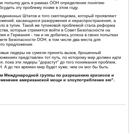
ую попытку дать в рамках ООН определение понятию
бсудить эту проблему позже в этом году.
единенных Штатов и того скептицизма, который проявляют
ожений, касающихся разоружения и нераспространения, а
ло в тупик. Такой же тупиковой проблемой стала реформа
тва, которые стремятся войти в Совет Безопасности на
ия и Германия - так и не добились успеха в своих попытках
вете Безопасности ООН, в том числе два места для
это предложение.
ровые лидеры не сумели принять вызов, брошенный
ожениях представлен тот путь, по которому мир должен идти
я, пока эти лидеры "дорастут" до того понимания проблем,
. А до тех времен мир будет хуже, чем он мог бы быть.
ом Международной группы по разрешению кризисов и
менение американской мощи и злоупотребление ею".