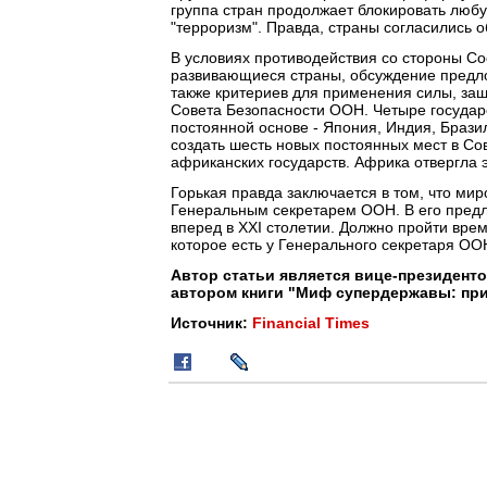
группа стран продолжает блокировать люб
"терроризм". Правда, страны согласились о
В условиях противодействия со стороны Со
развивающиеся страны, обсуждение предл
также критериев для применения силы, заш
Совета Безопасности ООН. Четыре государс
постоянной основе - Япония, Индия, Бразил
создать шесть новых постоянных мест в Со
африканских государств. Африка отвергла 
Горькая правда заключается в том, что ми
Генеральным секретарем ООН. В его предл
вперед в XXI столетии. Должно пройти врем
которое есть у Генерального секретаря ООН
Автор статьи является вице-президент
автором книги "Миф супердержавы: при
Источник:
Financial Times