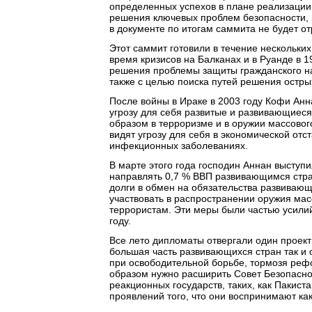
определенных успехов в плане реализации 
решения ключевых проблем безопасности,
в документе по итогам саммита не будет о
Этот саммит готовили в течение нескольки
время кризисов на Балканах и в Руанде в 
решения проблемы защиты гражданского нас
также с целью поиска путей решения остр
После войны в Ираке в 2003 году Кофи Анна
угрозу для себя развитые и развивающиеся
образом в терроризме и в оружии массовог
видят угрозу для себя в экономической от
инфекционных заболеваниях.
В марте этого года господин Аннан выступ
направлять 0,7 % ВВП развивающимся стра
долги в обмен на обязательства развивающи
участвовать в распространении оружия мас
террористам. Эти меры были частью усили
году.
Все лето дипломаты отвергали один проект 
большая часть развивающихся стран так и о
при освободительной борьбе, тормозя рефо
образом нужно расширить Совет Безопасно
реакционных государств, таких, как Пакист
проявлений того, что они воспринимают как