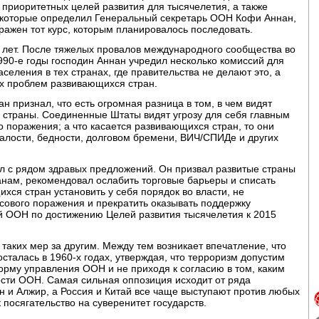
приоритетных целей развития для тысячелетия, а также
 которые определил Генеральный секретарь ООН Кофи Аннан,
тражен тот курс, которым планировалось последовать.
х лет. После тяжелых провалов международного сообщества во
1990-е годы господин Аннан учредил несколько комиссий для
еления в тех странах, где правительства не делают это, а
ых проблем развивающихся стран.
н признал, что есть огромная разница в том, в чем видят
 страны. Соединенные Штаты видят угрозу для себя главным
о поражения; а что касается развивающихся стран, то они
сталости, бедности, долговом бремени, ВИЧ/СПИДе и других
ил с рядом здравых предложений. Он призвал развитые страны
нам, рекомендовал ослабить торговые барьеры и списать
хся стран установить у себя порядок во власти, не
сового поражения и прекратить оказывать поддержку
й ООН по достижению Целей развития тысячелетия к 2015
таких мер за другим. Между тем возникает впечатление, что
сталась в 1960-х годах, утверждая, что терроризм допустим
рму управления ООН и не приходя к согласию в том, каким
сти ООН. Самая сильная оппозиция исходит от ряда
ан и Алжир, а Россия и Китай все чаще выступают против любых
 посягательство на суверенитет государств.