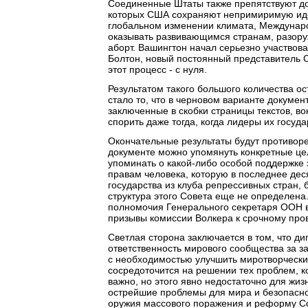
Соединенные Штаты также препятствуют до
которых США сохраняют непримиримую идео
глобальном изменении климата, Междунар
оказывать развивающимся странам, разору
аборт. Вашингтон начал серьезно участвова
Болтон, новый постоянный представитель 
этот процесс - с нуля.
Результатом такого большого количества о
стало то, что в черновом варианте докуме
заключенные в скобки страницы текстов, в
спорить даже тогда, когда лидеры их госуд
Окончательные результаты будут противоре
документе можно упомянуть конкретные це
упоминать о какой-либо особой поддержке
правам человека, которую в последнее дес
государства из клуба репрессивных стран,
структура этого Совета еще не определена
полномочия Генерального секретаря ООН в 
призывы комиссии Волкера к срочному п
Светлая сторона заключается в том, что д
ответственность мирового сообщества за з
с необходимостью улучшить миротворчески
сосредоточится на решении тех проблем, ко
важно, но этого явно недостаточно для жиз
острейшие проблемы для мира и безопасно
оружия массового поражения и реформу Со