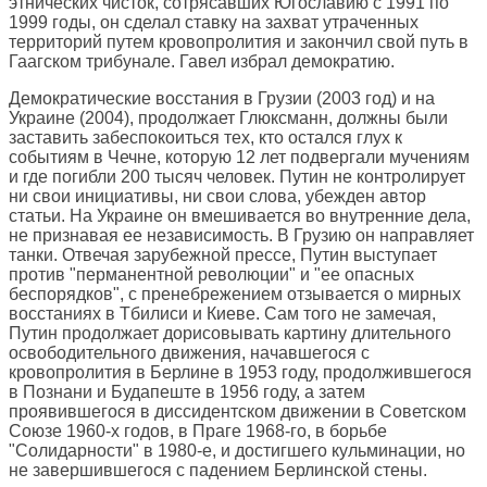
этнических чисток, сотрясавших Югославию с 1991 по
1999 годы, он сделал ставку на захват утраченных
территорий путем кровопролития и закончил свой путь в
Гаагском трибунале. Гавел избрал демократию.
Демократические восстания в Грузии (2003 год) и на
Украине (2004), продолжает Глюксманн, должны были
заставить забеспокоиться тех, кто остался глух к
событиям в Чечне, которую 12 лет подвергали мучениям
и где погибли 200 тысяч человек. Путин не контролирует
ни свои инициативы, ни свои слова, убежден автор
статьи. На Украине он вмешивается во внутренние дела,
не признавая ее независимость. В Грузию он направляет
танки. Отвечая зарубежной прессе, Путин выступает
против "перманентной революции" и "ее опасных
беспорядков", с пренебрежением отзывается о мирных
восстаниях в Тбилиси и Киеве. Сам того не замечая,
Путин продолжает дорисовывать картину длительного
освободительного движения, начавшегося с
кровопролития в Берлине в 1953 году, продолжившегося
в Познани и Будапеште в 1956 году, а затем
проявившегося в диссидентском движении в Советском
Союзе 1960-х годов, в Праге 1968-го, в борьбе
"Солидарности" в 1980-е, и достигшего кульминации, но
не завершившегося с падением Берлинской стены.