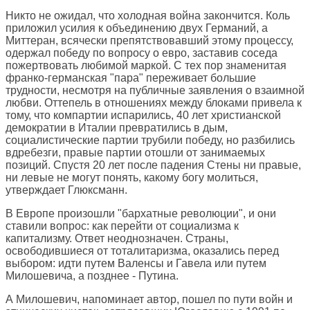
Никто не ожидал, что холодная война закончится. Коль
приложил усилия к объединению двух Германий, а
Миттеран, всячески препятствовавший этому процессу,
одержал победу по вопросу о евро, заставив соседа
пожертвовать любимой маркой. С тех пор знаменитая
франко-германская "пара" переживает большие
трудности, несмотря на публичные заявления о взаимной
любви. Оттепель в отношениях между блоками привела к
тому, что компартии испарились, 40 лет христианской
демократии в Италии превратились в дым,
социалистические партии трубили победу, но разбились
вдребезги, правые партии отошли от занимаемых
позиций. Спустя 20 лет после падения Стены ни правые,
ни левые не могут понять, какому богу молиться,
утверждает Глюксманн.
В Европе произошли "бархатные революции", и они
ставили вопрос: как перейти от социализма к
капитализму. Ответ неоднозначен. Страны,
освободившиеся от тоталитаризма, оказались перед
выбором: идти путем Валенсы и Гавела или путем
Милошевича, а позднее - Путина.
А Милошевич, напоминает автор, пошел по пути войн и