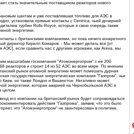
лает стать значительным поставщиком реакторов нового
рановым шахтам и уже поставлявшая топливо для АЭС в
дно, установила прямые контакты с Centrica, чьей дочерней
водителем турбин Rolls-Royce, которые в свою очередь также
омной энергетики.
онтакты с британскими компаниями, но пока ничего конкретного
ный директор Кирилл Комаров. - Мы может делать все [от
 АЭС], если сравнить нас с другими игроками, как Areva, мы
воим масштабам госкомпания "Атомэнергопром" с ее 200
68 реакторов и строит 14 из 52 АЭС во всем мире. По мнению
итанский рынок атомной энергетики может помешать дурная
йская государственная энергетическая компания "Газпром", чьи
о Киев, но также Лондон и Вашингтон. Негативно может
мной энергетики, которая аварией на Чернобыльской АЭС в
в целом.
 вход его компании на британский рынок будет сопровождаться
рокомментировать действия "Газпрома", заявив, что это было
торяет, что "Атомэнергопром" не заинтересован в политике,