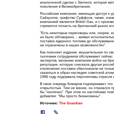
аналогичной сделки с Siemens, которая же
поколения в Великобританию.
Российская компания, имеющая доступ к у
Сайзуэлле, графство Суффолк, также, очеви
компанией является British Gas, и с произ
стремятся попасть на британский рынок ат
"Есть некоторые переговоры или, скорее, к
не было обговорено, - заявил исполнитель
поставок ядерного топлива до обслуживания
не ограничены в наших возможностях".
Как поясняет издание, внушительная по с
тысячами сотрудников обслуживает сейчас 
экспертов, желанию компании войти на бр
репутация, которую снискала другая росси
отключения поставок обеспокоили не тольк
сказаться и образ наследия советской ато
1986 году подорвала перспективы отрасли 
В свою очередь Комаров подчеркивает, что
открытостью. Тем не менее, он отказался п
бы "неэтично". При этом он настойчиво пов
добавляя: "Мы просто бизнесмены".
Источник:
The Guardian