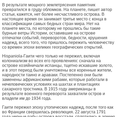
В результате мощного землетрясения памятник
превратился в груду обломков. На планете, пишет автор
статьи, кажется, нет более несчастливого острова. В
настоящее время он занимает третье место с конца в
классификации самых бедных стран мира. Нет на
планете места, по которому не прошлись бы такие
бурные ветры Истории, оставившие на острове
отпечатки событий, переворотов, бедности, крушения
надежд, всего того, что пришлось пережить человечеству
со времен эпохи великих географических открытий.
Hispaniola-Гаити чего только не пережил, включая
колониализм во всех его проявлениях: сначала на
острове хозяйничали испанцы, тщетно искавшие золото,
и в этот период были уничтожены все коренные жители,
народности таино и араваки. Постепенно они были
заменены африканскими рабами, которые работали в
нечеловеческих условиях на шахтах и плантациях
сахарного тростника. В 1915 году американцы в
результате военного переворота захватили остров и
владели им до 1934 года.
Гаити пережил эпоху утопических надежд, после того как
во Франции свершилась революция. 22 августа 1791
года черные рабы острова восстали, сплотились в армию