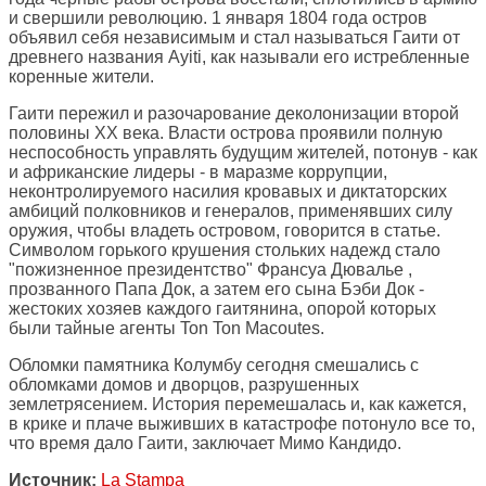
и свершили революцию. 1 января 1804 года остров
объявил себя независимым и стал называться Гаити от
древнего названия Ayiti, как называли его истребленные
коренные жители.
Гаити пережил и разочарование деколонизации второй
половины ХХ века. Власти острова проявили полную
неспособность управлять будущим жителей, потонув - как
и африканские лидеры - в маразме коррупции,
неконтролируемого насилия кровавых и диктаторских
амбиций полковников и генералов, применявших силу
оружия, чтобы владеть островом, говорится в статье.
Символом горького крушения стольких надежд стало
"пожизненное президентство" Франсуа Дювалье ,
прозванного Папа Док, а затем его сына Бэби Док -
жестоких хозяев каждого гаитянина, опорой которых
были тайные агенты Ton Ton Macoutes.
Обломки памятника Колумбу сегодня смешались с
обломками домов и дворцов, разрушенных
землетрясением. История перемешалась и, как кажется,
в крике и плаче выживших в катастрофе потонуло все то,
что время дало Гаити, заключает Мимо Кандидо.
Источник:
La Stampa