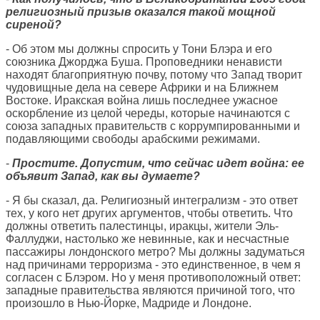
религиозный призыв оказался такой мощной
сиреной?
- Об этом мы должны спросить у Тони Блэра и его
союзника Джорджа Буша. Проповедники ненависти
находят благоприятную почву, потому что Запад творит
чудовищные дела на севере Африки и на Ближнем
Востоке. Иракская война лишь последнее ужасное
оскорбление из целой череды, которые начинаются с
союза западных правительств с коррумпированными и
подавляющими свободы арабскими режимами.
-
Простите. Допустим, что сейчас идет война: ее
объявит Запад, как вы думаете?
- Я бы сказал, да. Религиозный интегрализм - это ответ
тех, у кого нет других аргументов, чтобы ответить. Что
должны ответить палестинцы, иракцы, жители Эль-
Фаллуджи, настолько же невинные, как и несчастные
пассажиры лондонского метро? Мы должны задуматься
над причинами терроризма - это единственное, в чем я
согласен с Блэром. Но у меня противоположный ответ:
западные правительства являются причиной того, что
произошло в Нью-Йорке, Мадриде и Лондоне.