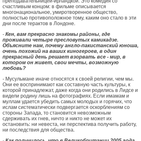
преподавательницей-ирландкой. Это комедия со
счастливым концом: в фильме описывается
многонациональное, умиротворенное общество,
полностью противоположное тому, каким оно стало в эти
дни после терактов в Лондоне.
-
Кен, вам прекрасно знакомы районы, где
проживали четыре пресловутых камикадзе.
Объясните нам, почему англо-пакистанский юноша,
очень похожий на ваших киногероев, в один
прекрасный день решает взорвать все - мир, в
котором он живет, свои мечты, возможную
любовь?
- Мусульмане иначе относятся к своей религии, чем мы.
Они ее воспринимают как составную часть культуры, к
которой принадлежат, даже когда они родились в Лидсе и
видели родину лишь на фотографиях. Если имамам и
муллам удается убедить самых молодых и горячих, что
ислам систематически подвергается оскорблениям со
стороны Запада, то становится невозможным
сдерживать их гнев, ничто и никто не может их
остановить: ни невеста, ни перспектива получить работу,
ни последствия для общества.
-
Как получилось, что в Великобритании 2005 года