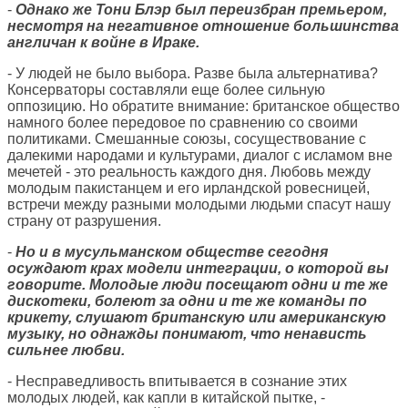
-
Однако же Тони Блэр был переизбран премьером,
несмотря на негативное отношение большинства
англичан к войне в Ираке.
- У людей не было выбора. Разве была альтернатива?
Консерваторы составляли еще более сильную
оппозицию. Но обратите внимание: британское общество
намного более передовое по сравнению со своими
политиками. Смешанные союзы, сосуществование с
далекими народами и культурами, диалог с исламом вне
мечетей - это реальность каждого дня. Любовь между
молодым пакистанцем и его ирландской ровесницей,
встречи между разными молодыми людьми спасут нашу
страну от разрушения.
-
Но и в мусульманском обществе сегодня
осуждают крах модели интеграции, о которой вы
говорите. Молодые люди посещают одни и те же
дискотеки, болеют за одни и те же команды по
крикету, слушают британскую или американскую
музыку, но однажды понимают, что ненависть
сильнее любви.
- Несправедливость впитывается в сознание этих
молодых людей, как капли в китайской пытке, -