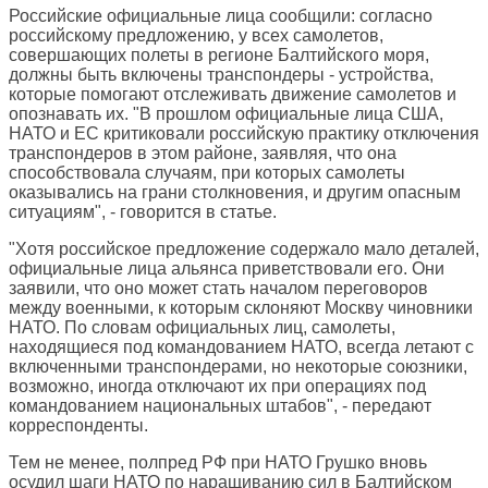
Российские официальные лица сообщили: согласно
российскому предложению, у всех самолетов,
совершающих полеты в регионе Балтийского моря,
должны быть включены транспондеры - устройства,
которые помогают отслеживать движение самолетов и
опознавать их. "В прошлом официальные лица США,
НАТО и ЕС критиковали российскую практику отключения
транспондеров в этом районе, заявляя, что она
способствовала случаям, при которых самолеты
оказывались на грани столкновения, и другим опасным
ситуациям", - говорится в статье.
"Хотя российское предложение содержало мало деталей,
официальные лица альянса приветствовали его. Они
заявили, что оно может стать началом переговоров
между военными, к которым склоняют Москву чиновники
НАТО. По словам официальных лиц, самолеты,
находящиеся под командованием НАТО, всегда летают с
включенными транспондерами, но некоторые союзники,
возможно, иногда отключают их при операциях под
командованием национальных штабов", - передают
корреспонденты.
Тем не менее, полпред РФ при НАТО Грушко вновь
осудил шаги НАТО по наращиванию сил в Балтийском