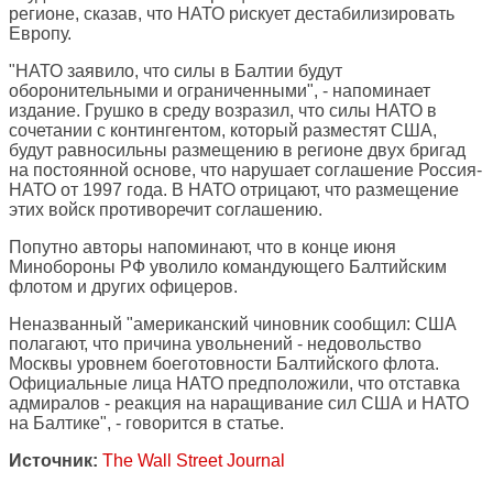
регионе, сказав, что НАТО рискует дестабилизировать
Европу.
"НАТО заявило, что силы в Балтии будут
оборонительными и ограниченными", - напоминает
издание. Грушко в среду возразил, что силы НАТО в
сочетании с контингентом, который разместят США,
будут равносильны размещению в регионе двух бригад
на постоянной основе, что нарушает соглашение Россия-
НАТО от 1997 года. В НАТО отрицают, что размещение
этих войск противоречит соглашению.
Попутно авторы напоминают, что в конце июня
Минобороны РФ уволило командующего Балтийским
флотом и других офицеров.
Неназванный "американский чиновник сообщил: США
полагают, что причина увольнений - недовольство
Москвы уровнем боеготовности Балтийского флота.
Официальные лица НАТО предположили, что отставка
адмиралов - реакция на наращивание сил США и НАТО
на Балтике", - говорится в статье.
Источник:
The Wall Street Journal