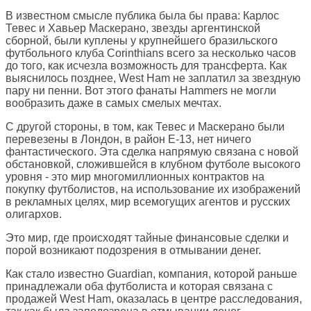
В известном смысле публика была бы права: Карлос
Тевес и Хавьер Маскерано, звезды аргентинской
сборной, были куплены у крупнейшего бразильского
футбольного клуба Corinthians всего за несколько часов
до того, как исчезла возможность для трансферта. Как
выяснилось позднее, West Ham не заплатил за звездную
пару ни пенни. Вот этого фанаты Hammers не могли
вообразить даже в самых смелых мечтах.
С другой стороны, в том, как Тевес и Маскерано были
перевезены в Лондон, в район E-13, нет ничего
фантастического. Эта сделка напрямую связана с новой
обстановкой, сложившейся в клубном футболе высокого
уровня - это мир многомиллионных контрактов на
покупку футболистов, на использование их изображений
в рекламных целях, мир всемогущих агентов и русских
олигархов.
Это мир, где происходят тайные финансовые сделки и
порой возникают подозрения в отмывании денег.
Как стало известно Guardian, компания, которой раньше
принадлежали оба футболиста и которая связана с
продажей West Ham, оказалась в центре расследования,