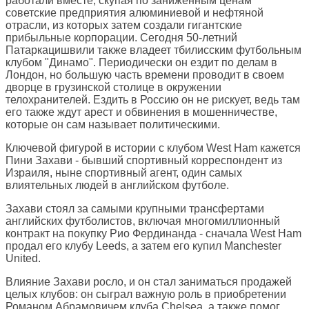
работали вместе, скупая по заниженным ценам
советские предприятия алюминиевой и нефтяной
отрасли, из которых затем создали гигантские
прибыльные корпорации. Сегодня 50-летний
Патаркацишвили также владеет тбилисским футбольным
клубом "Динамо". Периодически он ездит по делам в
Лондон, но большую часть времени проводит в своем
дворце в грузинской столице в окружении
телохранителей. Ездить в Россию он не рискует, ведь там
его также ждут арест и обвинения в мошенничестве,
которые он сам называет политическими.
Ключевой фигурой в истории с клубом West Ham кажется
Пини Захави - бывший спортивный корреспондент из
Израиля, ныне спортивный агент, один самых
влиятельных людей в английском футболе.
Захави стоял за самыми крупными трансфертами
английских футболистов, включая многомиллионный
контракт на покупку Рио Фердинанда - сначала West Ham
продал его клубу Leeds, а затем его купил Manchester
United.
Влияние Захави росло, и он стал заниматься продажей
целых клубов: он сыграл важную роль в приобретении
Романом Абрамовичем клуба Chelsea, а также помог