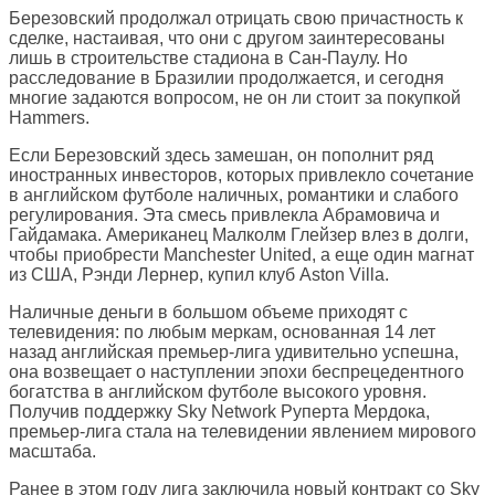
Березовский продолжал отрицать свою причастность к
сделке, настаивая, что они с другом заинтересованы
лишь в строительстве стадиона в Сан-Паулу. Но
расследование в Бразилии продолжается, и сегодня
многие задаются вопросом, не он ли стоит за покупкой
Hammers.
Если Березовский здесь замешан, он пополнит ряд
иностранных инвесторов, которых привлекло сочетание
в английском футболе наличных, романтики и слабого
регулирования. Эта смесь привлекла Абрамовича и
Гайдамака. Американец Малколм Глейзер влез в долги,
чтобы приобрести Manchester United, а еще один магнат
из США, Рэнди Лернер, купил клуб Aston Villa.
Наличные деньги в большом объеме приходят с
телевидения: по любым меркам, основанная 14 лет
назад английская премьер-лига удивительно успешна,
она возвещает о наступлении эпохи беспрецедентного
богатства в английском футболе высокого уровня.
Получив поддержку Sky Network Руперта Мердока,
премьер-лига стала на телевидении явлением мирового
масштаба.
Ранее в этом году лига заключила новый контракт со Sky