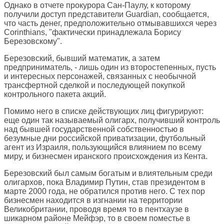
Однако в отчете прокурора Сан-Паулу, к которому
получили доступ представители Guardian, сообщается,
что часть денег, предположительно отмывавшихся через
Corinthians, "фактически принадлежала Борису
Березовскому".
Березовский, бывший математик, а затем
предприниматель, - лишь один из второстепенных, пусть
и интересных персонажей, связанных с необычной
трансфертной сделкой и последующей покупкой
контрольного пакета акций.
Помимо него в списке действующих лиц фигурируют:
еще один так называемый олигарх, получивший контроль
над бывшей государственной собственностью в
безумные дни российской приватизации, футбольный
агент из Израиля, пользующийся влиянием по всему
миру, и бизнесмен иранского происхождения из Кента.
Березовский был самым богатым и влиятельным среди
олигархов, пока Владимир Путин, став президентом в
марте 2000 года, не обратился против него. С тех пор
бизнесмен находится в изгнании на территории
Великобритании, проводя время то в пентхаузе в
шикарном районе Мейфэр, то в своем поместье в