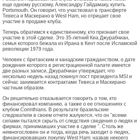
еще одному русскому, Александру Гайдамаку, купить
Portsmouth. Он говорит, что участвовал в трансферте
Тевеса и Маскерано в West Ham, но отрицает свое
участие в продаже клуба.
Теперь обратимся к единственному, кто признает свое
участие в этой сделке. Это 35-летний Киа Джурабчиан,
семья которого бежала из Ирана в Кент после Исламской
революции 1979 года.
Человек с британским и канадским гражданством, о дате
рождения которого в регистрационной палате имеется
две разных записи, Джурабчиан утверждает, что
несколько недель назад покинул пост президента MSI и
сейчас занимается контрактами Тевеса и Маскирано
частным образом.
Он решительно отказывается говорить о том, кто
финансировал компанию, а также о ее отношениях с
клубом Corinthians. В результате бразильские
следователи в своем отчете жалуются, что он "всеми
силами пытался скрыть от следствия сведения о людях и
фирмах, принимавших участие в сделке ". Столь же
немногословен он и тогда, когда речь заходит о людях,
финансировавших покупку West Ham: назвав некоего