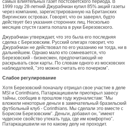
самых влиятельных газет постсоветского периода. В
1999 году 28-летний Джурабчиан купил 85% акций газеты
через компанию, зарегистрированную на Британских
Виргинских островах. Говорят, что он заверял, будто
действует без указания сторонних лиц. Несколько
месяцев спустя газета попала в руки Березовского.
Джурабчиан утверждает, что это была его последняя
сделка с Березовским. Русский олигарх говорит, что
Джурабчиан не действовал по его указанию ни тогда, ни в
дальнейшем. Однако мало кто сомневается, что
Березовский - бизнесмен, предпочитающий не
раскрывать свои карты. По словам одного из московских
наблюдателей, "это можно считать его почерком".
Слабое регулирование
Хотя Березовский поначалу отрицал свое участие в деле
MSI и Corinthians, Патаркацишвили приоткрыл завесу
тайны, сообщив в прошлом году журналистам: "Мы
вложили некоторые деньги в замечательный бразильский
футбольный клуб - Corinthians. Мы сделали это вместе с
Борисом Березовским". Деньги, добавил он, "имеют
чудесное свойство утекать туда, где им комфортно".
Патаркацишвили ни по какому делу не проходит.