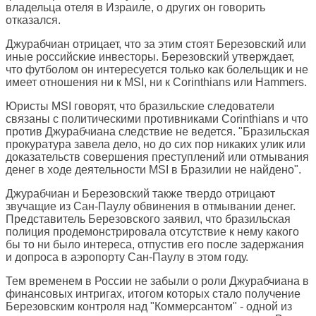
владельца отеля в Израиле, о других он говорить
отказался.
Джурабчиан отрицает, что за этим стоят Березовский или
иные российские инвесторы. Березовский утверждает,
что футболом он интересуется только как болельщик и не
имеет отношения ни к MSI, ни к Corinthians или Hammers.
Юристы MSI говорят, что бразильские следователи
связаны с политическими противниками Corinthians и что
против Джурабчиана следствие не ведется. "Бразильская
прокуратура завела дело, но до сих пор никаких улик или
доказательств совершения преступлений или отмывания
денег в ходе деятельности MSI в Бразилии не найдено".
Джурабчиан и Березовский также твердо отрицают
звучащие из Сан-Паулу обвинения в отмывании денег.
Представитель Березовского заявил, что бразильская
полиция продемонстрировала отсутствие к нему какого
бы то ни было интереса, отпустив его после задержания
и допроса в аэропорту Сан-Паулу в этом году.
Тем временем в России не забыли о роли Джурабчиана в
финансовых интригах, итогом которых стало получение
Березовским контроля над "Коммерсантом" - одной из