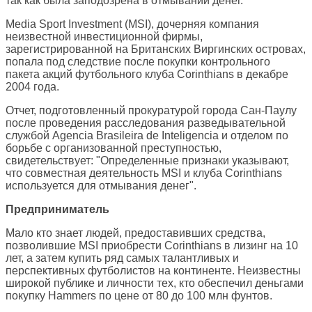
так как была заподозрена в отмывании денег.
Media Sport Investment (MSI), дочерняя компания
неизвестной инвестиционной фирмы,
зарегистрированной на Британских Виргинских островах,
попала под следствие после покупки контрольного
пакета акций футбольного клуба Corinthians в декабре
2004 года.
Отчет, подготовленный прокуратурой города Сан-Паулу
после проведения расследования разведывательной
службой Agencia Brasileira de Inteligencia и отделом по
борьбе с организованной преступностью,
свидетельствует: "Определенные признаки указывают,
что совместная деятельность MSI и клуба Corinthians
используется для отмывания денег".
Предприниматель
Мало кто знает людей, предоставивших средства,
позволившие MSI приобрести Corinthians в лизинг на 10
лет, а затем купить ряд самых талантливых и
перспективных футболистов на континенте. Неизвестны
широкой публике и личности тех, кто обеспечил деньгами
покупку Hammers по цене от 80 до 100 млн фунтов.