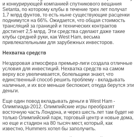
и конкурирующей компанией спутникового вещания
Setanta, по которому клубы в течение трех лет получат
1,7 млрд фунтов, то есть ныне существующие расценки
поднимутся на 66%. Ожидается, что общая стоимость
трансляций за границей и технических контрактов
достигнет 2,5 млрд. Эти средства сделают даже такие
клубы средней руки, как West Ham, весьма
привлекательными для зарубежных инвесторов.
Нехватка средств
Нездоровая атмосфера премьер-лиги создала отличные
условия для инвестиций. Нехватка средств на самом
верху все увеличивается, болельщики знают, что
единственный способ решить проблему - вкладывать
наличные, и их все меньше беспокоит, откуда берутся эти
деньги.
Еще один повод вкладывать деньги в West Ham -
Олимпиада-2012. Олимпийские игры преобразят
восточную часть Лондона, и через шесть лет там будет не
только Олимпийский парк, торговый центр и новые дома,
но еще и стадион на 80 тысяч мест, который, как
известно, Hummers хотел бы заполучить.