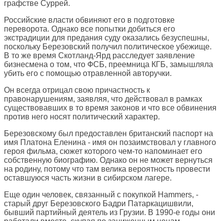
графстве Суррей.
Российские власти обвиняют его в подготовке
переворота. Однако все попытки добиться его
экстрадиции для предания суду оказались безуспешны,
поскольку Березовский получил политическое убежище.
В то же время Скотланд-Ярд расследует заявление
бизнесмена о том, что ФСБ, преемница КГБ, замышляла
убить его с помощью отравленной авторучки.
Он всегда отрицал свою причастность к
правонарушениям, заявляя, что действовал в рамках
существовавших в то время законов и что все обвинения
против него носят политический характер.
Березовскому был предоставлен британский паспорт на
имя Платона Еленина - имя он позаимствовал у главного
героя фильма, сюжет которого чем-то напоминает его
собственную биографию. Однако он не может вернуться
на родину, потому что там велика вероятность провести
оставшуюся часть жизни в сибирском лагере.
Еще один человек, связанный с покупкой Hammers, -
старый друг Березовского Бадри Патаркацишвили,
бывший партийный деятель из Грузии. В 1990-е годы они