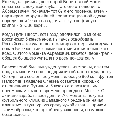
Еще одна причина, по которой Березовский может
связаться с покупкой клуба, - это его отношения с
Абрамовичем: поначалу тот был его протеже, затем -
партнером по крупнейшей приватизационной сделке,
породившей 10 лет назад гигантскую нефтяную
компанию "Сибнефть".
Когда Путин шесть лет назад ополчился на многих
российских бизнесменов, пытаясь освободить
Российское государство от олигархии, первым под удар
попал Березовский, самый богатый и влиятельный из
всех. С этого момента Абрамович, кажется, переиграл и
обошел бывшего учителя по всем показателям.
Березовский был вынужден уехать из страны, а затем
продать многие свои предприятия обратно государству.
Сегодня его состояние уменьшилось до 800 млн фунтов.
Напротив, владелец Chelsea остается в хороших
отношениях с Путиным, близок к его возможным
преемникам и много времени проводит в Москве. Он
активно зарабатывает деньги. А с момента покупки
футбольного клуба из Западного Лондона он начал
вливаться в культурную среду чужой страны, причем
таким образом, что приобрел уважение и, возможно,
безопасность.