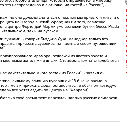
ово это: любого итальянца, который отправляется в Америку,
то это несправедливо и в отношении гостей из России", -
 нам, но они должны считаться с тем, как мы привыкли жить, и с
ащать наш город в некий курорт, как им того, возможно,
ее, в центре Форте дей Марми уже возникли бутики Gucci, Prada
 итальянском, так и на русском.
ми сумками, - говорит Бьяджио Дука, менеджер только что
 нравится привозить сувениры на память о своём путешествии,
ма".
полупрозрачного мрамора, отделкой из чистого золота и
н местными жителями в штыки. Стоимость комнаты колеблется
у нас действительно много гостей из России", - заявил он.
ерглись сильному влиянию нуворишей: "В былые времена
тер", могли приехать сюда, остановиться в обычном коттедже
еперь все хотят ездить по центру на "Феррари".
бюэль в своё время тоже пережили наплыв русских олигархов.