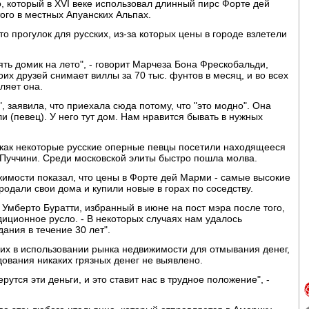
 который в XVI веке использовал длинный пирс Форте дей
ого в местных Апуанских Альпах.
о прогулок для русских, из-за которых цены в городе взлетели
ять домик на лето", - говорит Марчеза Бона Фрескобальди,
оих друзей снимает виллы за 70 тыс. фунтов в месяц, и во всех
ляет она.
 заявила, что приехала сюда потому, что "это модно". Она
и (певец). У него тут дом. Нам нравится бывать в нужных
 как некоторые русские оперные певцы посетили находящееся
 Пуччини. Среди московской элиты быстро пошла молва.
имости показал, что цены в Форте дей Марми - самые высокие
одали свои дома и купили новые в горах по соседству.
 Умберто Буратти, избранный в июне на пост мэра после того,
диционное русло. - В некоторых случаях нам удалось
ания в течение 30 лет".
их в использовании рынка недвижимости для отмывания денег,
едования никаких грязных денег не выявлено.
рутся эти деньги, и это ставит нас в трудное положение", -