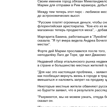
Своим именем город обязан Микеланджело,
Марми для отправки в Рим мрамора, добыт
Между тем теперь этот пирс - любимое мест
до астрономических высот.
"Русские платят огромные деньги, чтобы сн
флорентийская аристократка. "Кое-кто из м
магазинах теперь продаются меха", - добав
Маргарита Бакина, работающая в "Лукойле",
сказала: "Я тут вчера видела Андреа Бочелл
местах".
Форте дей Марми прославился после того,
неподалёку Лаго ди Торе, где жил Джакомо
Недавний обзор итальянского рынка недвиж
в стране и большинство местных жителей пр
"Для нас это настоящая проблема, - заявил
как пообещал вернуть жизнь в городе в тра
вмешаться и наложить запрет на продажу зд
Некоторые местные жители обвиняют русск
но Буратти заявил, что в результате рассл
"Разумеется, мы не можем узнать, откуда бе
сказал он.