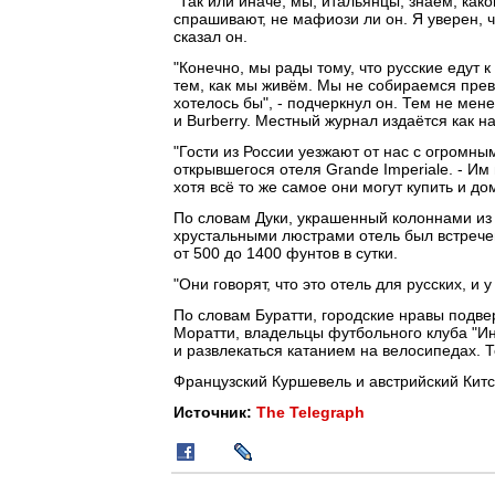
"Так или иначе, мы, итальянцы, знаем, как
спрашивают, не мафиози ли он. Я уверен, ч
сказал он.
"Конечно, мы рады тому, что русские едут к
тем, как мы живём. Мы не собираемся превр
хотелось бы", - подчеркнул он. Тем не мен
и Burberry. Местный журнал издаётся как на
"Гости из России уезжают от нас с огромны
открывшегося отеля Grande Imperiale. - Им
хотя всё то же самое они могут купить и до
По словам Дуки, украшенный колоннами из 
хрустальными люстрами отель был встрече
от 500 до 1400 фунтов в сутки.
"Они говорят, что это отель для русских, и 
По словам Буратти, городские нравы подв
Моратти, владельцы футбольного клуба "Ин
и развлекаться катанием на велосипедах. Т
Французский Куршевель и австрийский Китс
Источник:
The Telegraph