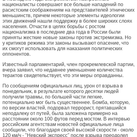
националисты совершают все больше нападений по
расистским соображениям на представителей этнических
меньшинств, причем некоторые элементы идеологии
этих движений нашли поддержку в более широких слоях
населения. Отчасти в целях борьбы с ростом
национализма в последние два года в России были
приняты жесткие новые законы против экстремизма. Но
у критиков режима эти законы вызывают опасение, что
их смогут использовать для наказания политических
оппонентов.
Известный парламентарий, член прокремлевской партии,
вчера заявил, что недавнее уменьшение количества
терактов свидетельствует, что эти меры оправданны.
По сообщениям официальных лиц, урон от взрыва в
понедельник, в результате которого десятки людей
получили травмы, по большей части легкие,
потенциально мог быть существеннее. Бомба, которую,
по версии властей, подорвал террорист, прятавшийся
неподалеку от путей, была заложена примерно на
расстоянии около 100 футов перед мостом. В интервью
российским агентствам новостей официальные лица
сообщили, что благодаря своей высокой скорости - около
120 км/ч - "Невский экспресс" после взрыва преодолел