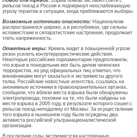
Повод для тревог:
Взрыв бомбы заставил сойти с
рельсов поезд в России и подчеркнул неослабевающую
угрозу терактов в ситуации, когда приближаются выборы.
Возможные источники опасности:
Национализм
распространился широко, а в республиках, где сильны
исламистские и сепаратистские настроения, продолжает
тлеть напряженность.
Ответные меры:
Кремль видит в повышенной угрозе
резон усилить контртеррористические действия.
Некоторые российские парламентарии предположили,
что взрыв в понедельник мог быть делом чеченских
террористов, но ряд официальных лиц отметил, что
виновниками могут оказаться и экстремисты другого
толка. Российские новостные агентства, ссылаясь на
анонимные источники в правоохранительных органах,
сообщили, что вблизи места взрыва были обнаружены
электропровода, похожие на те, что были найдены на
месте взрыва в 2005 году, в результате которого сошел с
рельсов поезд неподалеку от Москвы. За осуществление
того взрыва в нынешнем году были осуждены два
активиста российской ультранационалистической
организации.
В последние годы экстремистски настроенные