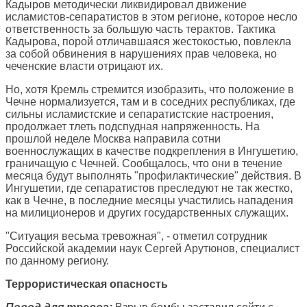
Кадыров методически ликвидировал движение
исламистов-сепаратистов в этом регионе, которое несло
ответственность за большую часть терактов. Тактика
Кадырова, порой отличавшаяся жестокостью, повлекла
за собой обвинения в нарушениях прав человека, но
чеченские власти отрицают их.
Но, хотя Кремль стремится изобразить, что положение в
Чечне нормализуется, там и в соседних республиках, где
сильны исламистские и сепаратистские настроения,
продолжает тлеть подспудная напряженность. На
прошлой неделе Москва направила сотни
военнослужащих в качестве подкрепления в Ингушетию,
граничащую с Чечней. Сообщалось, что они в течение
месяца будут выполнять "профилактические" действия. В
Ингушетии, где сепаратистов преследуют не так жестко,
как в Чечне, в последние месяцы участились нападения
на милиционеров и других государственных служащих.
"Ситуация весьма тревожная", - отметил сотрудник
Российской академии наук Сергей Арутюнов, специалист
по данному региону.
Террористическая опасность