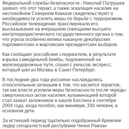
Федеральной службы безопасности - Николай Патрушев
заявил, что этот теракт, а также эскалация насилия на
неспокойном Северном Кавказе свидетельствуют о
необходимости усилить меры по борьбе с терроризмом.
Российское телевидение транслировало его
высказывания на вчерашнем совещании высшего
контртеррористического государственного органа о том,
что угроза особенно велика накануне декабрьских
парламентских и мартовских президентских выборов.
Как сообщают российские следователи, в результате
взрыва самодельной бомбы, подложенной на
железнодорожные пути, сошел с рельсов экспресс,
который шел из Москвы в Санкт-Петербург.
В последние два года россияне наслаждались
относительным затишьем в том, что касается терактов,
так как власти усилили меры безопасности после череды
смертоносных актов насилия, кульминацией которой
стал захват заложников в школе Беслана в сентябре
2004 года, когда погибло, как минимум, 330 человек, в
основном дети.
За истекший период тщательно подобранный Кремлем
лидер сепаратистской республики Чечня Рамзан