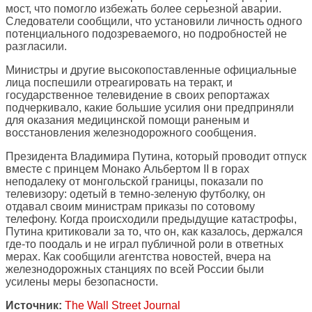
мост, что помогло избежать более серьезной аварии.
Следователи сообщили, что установили личность одного
потенциального подозреваемого, но подробностей не
разгласили.
Министры и другие высокопоставленные официальные
лица поспешили отреагировать на теракт, и
государственное телевидение в своих репортажах
подчеркивало, какие большие усилия они предприняли
для оказания медицинской помощи раненым и
восстановления железнодорожного сообщения.
Президента Владимира Путина, который проводит отпуск
вместе с принцем Монако Альбертом II в горах
неподалеку от монгольской границы, показали по
телевизору: одетый в темно-зеленую футболку, он
отдавал своим министрам приказы по сотовому
телефону. Когда происходили предыдущие катастрофы,
Путина критиковали за то, что он, как казалось, держался
где-то поодаль и не играл публичной роли в ответных
мерах. Как сообщили агентства новостей, вчера на
железнодорожных станциях по всей России были
усилены меры безопасности.
Источник:
The Wall Street Journal