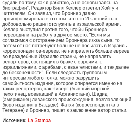
судили по тому, как я работаю, а не основываясь на
биографии". Редактор Билл Келлер ответил Хойту и
читателям. Он заявил, что Броннер давно
проинформировал его о том, что его 20-летний сын
добровольно решил отслужить в израильской армии.
Келлер выступил против того, чтобы Броннера
переводили на работу в другое место. "Если мы
согласимся с отстранением Броннера из-за сына, то
потом от нас потребуют больше не посылать в Израиль
корреспондентов-евреев, не направлять больше евреев
во враждебные Израилю страны, не направлять
репортеров, состоящих в браке с евреями, с
израильтянами, с арабами, с евангелистами, и так далее
до бесконечности". Если следовать групповым
интересам любого толка, можно разрушить
самобытность издания, которое опирается именно на
таких репортеров, как Чиверс (бывший морской
пехотинец, воевавший в Афганистане), Шадид
(американец ливанского происхождения, возглавляющий
бюро издания в Багдаде), Фатхи (корреспондентка в
Тегеране) и Броннер, пишет в заключение автор статьи.
Источник:
La Stampa