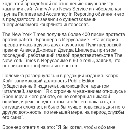
ходе этой враждебной по отношению к журналисту
кампании сайт Angry Arab News Service и либеральная
группа Fairness and Accurancy in Reporting обвинили его
в предвзятости и заявили о существовании
"неприемлемого конфликта интересов".
The New York Times получила более 400 писем протеста
против работы Броннера в Иерусалиме. Эта история
превратилась в дуэль двух лауреатов Пулитцеровской
премии Алекса Джонса и Дэвида Шиплера, при этом
последний, работавший главой представительства The
New York Times в Иерусалиме в 80-е годы, заявил, что
нет никакого конфликта интересов.
Полемика развернулась и в редакции издания. Кларк
Хойт, занимающий должность Public Editor
(общественный издатель), являющийся гарантом
читателей, заявил: "Я с огромным уважением отношусь к
Броннеру и к его работе, он не совершил никакой
ошибки, и речь не идет о том, чтобы его наказать, но
ситуация сложная, и было бы лучше подыскать для него
другую должность, по меньшей мере, на период службы
его сына".
Броннер ответил на это: "Я бы хотел, чтобы обо мне