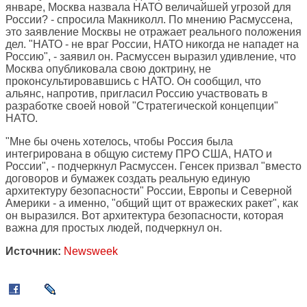
январе, Москва назвала НАТО величайшей угрозой для
России? - спросила Макниколл. По мнению Расмуссена,
это заявление Москвы не отражает реального положения
дел. "НАТО - не враг России, НАТО никогда не нападет на
Россию", - заявил он. Расмуссен выразил удивление, что
Москва опубликовала свою доктрину, не
проконсультировавшись с НАТО. Он сообщил, что
альянс, напротив, пригласил Россию участвовать в
разработке своей новой "Стратегической концепции"
НАТО.
"Мне бы очень хотелось, чтобы Россия была
интегрирована в общую систему ПРО США, НАТО и
России", - подчеркнул Расмуссен. Генсек призвал "вместо
договоров и бумажек создать реальную единую
архитектуру безопасности" России, Европы и Северной
Америки - а именно, "общий щит от вражеских ракет", как
он выразился. Вот архитектура безопасности, которая
важна для простых людей, подчеркнул он.
Источник:
Newsweek