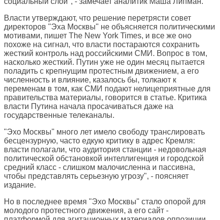
социальный слой", - замечает аналитик Маша Липман.
Власти утверждают, что решение перетрясти совет
директоров "Эха Москвы" не объясняется политическими
мотивами, пишет
The New York Times
, и все же оно
похоже на сигнал, что власти постараются сохранить
жесткий контроль над российскими СМИ. Вопрос в том,
насколько жесткий. Путин уже не один месяц пытается
поладить с крепнущим протестным движением, а его
численность и влияние, казалось бы, толкают к
переменам в том, как СМИ подают нелицеприятные для
правительства материалы, говорится в статье. Критика
власти Путина начала просачиваться даже на
государственные телеканалы.
"Эхо Москвы" много лет имело свободу транслировать
бесцензурную, часто едкую критику в адрес Кремля:
власти полагали, что аудитория станции - недовольная
политической обстановкой интеллигенция и городской
средний класс - слишком малочисленна и пассивна,
чтобы представлять серьезную угрозу", - поясняет
издание.
Но в последнее время "Эхо Москвы" стало опорой для
молодого протестного движения, а его сайт -
платформой для агитационных материалов оппозиции.