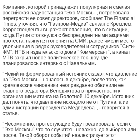
Компания, которой принадлежит популярная и смелая
российская радиостанция "Эхо Москвы", потребовала
перетрясти ее совет директоров, сообщает
The Financial
Times
, уточняя, что "Газпром-Медиа" связан с Кремлем.
Корреспонденты выражают опасения, что в ситуации,
когда Путин столкнулся с беспрецедентными акциями
протеста, начнутся гонения на СМИ: ранее имели место
увольнения в рядах руководителей и сотрудников "Сити-
ФМ", НТВ и издательского дома "Коммерсант", а канал
МТВ закрыл новое политическое ток-шоу, где
планировалось интервью с Навальным.
"Некий информированный источник сказал, что давление
на "Эхо Москвы" началось в декабре, после того, как
кремлевские чиновники неоправданно обвинили ее
главного редактора Венедиктова в причастности к
организации митинга на Болотной 10 декабря. Источник
дал понять, что давление исходило не от Путина, а из
администрации президента Медведева", - говорится в
статье.
"Несомненно, протестующие будут реагировать, если с
"Эхо Москвы" что-то случится - неважно, до выборов или
после. Такой оборот событий наэлектризует этот