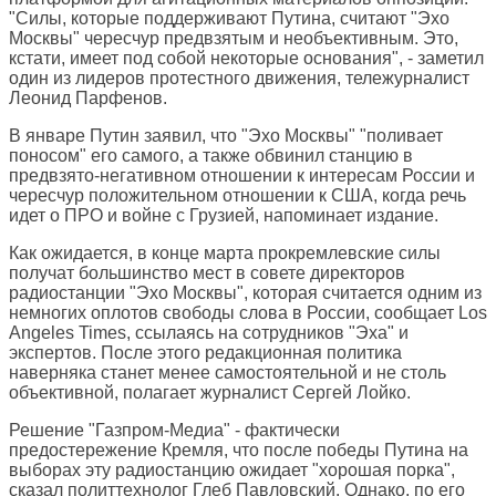
"Силы, которые поддерживают Путина, считают "Эхо
Москвы" чересчур предвзятым и необъективным. Это,
кстати, имеет под собой некоторые основания", - заметил
один из лидеров протестного движения, тележурналист
Леонид Парфенов.
В январе Путин заявил, что "Эхо Москвы" "поливает
поносом" его самого, а также обвинил станцию в
предвзято-негативном отношении к интересам России и
чересчур положительном отношении к США, когда речь
идет о ПРО и войне с Грузией, напоминает издание.
Как ожидается, в конце марта прокремлевские силы
получат большинство мест в совете директоров
радиостанции "Эхо Москвы", которая считается одним из
немногих оплотов свободы слова в России, сообщает
Los
Angeles Times
, ссылаясь на сотрудников "Эха" и
экспертов. После этого редакционная политика
наверняка станет менее самостоятельной и не столь
объективной, полагает журналист Сергей Лойко.
Решение "Газпром-Медиа" - фактически
предостережение Кремля, что после победы Путина на
выборах эту радиостанцию ожидает "хорошая порка",
сказал политтехнолог Глеб Павловский. Однако, по его