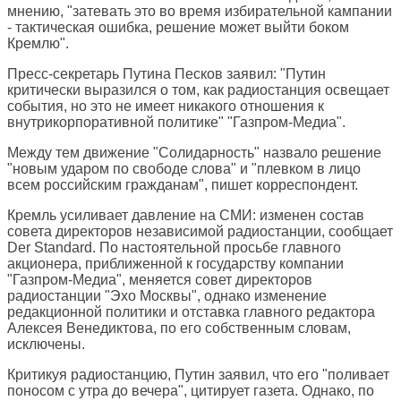
мнению, "затевать это во время избирательной кампании
- тактическая ошибка, решение может выйти боком
Кремлю".
Пресс-секретарь Путина Песков заявил: "Путин
критически выразился о том, как радиостанция освещает
события, но это не имеет никакого отношения к
внутрикорпоративной политике" "Газпром-Медиа".
Между тем движение "Солидарность" назвало решение
"новым ударом по свободе слова" и "плевком в лицо
всем российским гражданам", пишет корреспондент.
Кремль усиливает давление на СМИ: изменен состав
совета директоров независимой радиостанции, сообщает
Der Standard
. По настоятельной просьбе главного
акционера, приближенной к государству компании
"Газпром-Медиа", меняется совет директоров
радиостанции "Эхо Москвы", однако изменение
редакционной политики и отставка главного редактора
Алексея Венедиктова, по его собственным словам,
исключены.
Критикуя радиостанцию, Путин заявил, что его "поливает
поносом с утра до вечера", цитирует газета. Однако, по