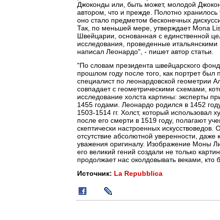
Джоконды или, быть может, молодой Джокон
автором, что и прежде. Полотно хранилось
оно стало предметом бесконечных дискусс
Так, по меньшей мере, утверждает Mona Li
Швейцарии, основанная с единственной цел
исследования, проведенные итальянскими 
написал Леонардо", - пишет автор статьи.
"По словам президента швейцарского фонд
прошлом году после того, как портрет был
специалист по леонардовской геометрии Ал
совпадает с геометрическими схемами, ко
исследование холста картины: эксперты пр
1455 годами. Леонардо родился в 1452 год
1503-1514 гг. Холст, который использовал х
после его смерти в 1519 году, полагают у
скептически настроенных искусствоведов. 
отсутствие абсолютной уверенности, даже к
уважения оригиналу. Изображение Моны Ли
его великий гений создали не только карти
продолжает нас околдовывать веками, кто б
Источник:
La Repubblica