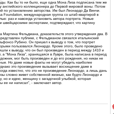
ды. Как бы то ни было, еще одна Мона Лиза подписана тем же
 у английского коллекционера до Первой мировой воны. Потом
ий по установлению авторства. Им был Леонардо Да Винчи.
sa Foundation, международная группа со штаб-квартирой в
ью: раз и навсегда установить автора портрета. Новые
и швейцарскими экспертами, подтверждают, что картину
а Мартина Фельдмана, доказательств этого утверждения два. В
 представлен публике, с Фельдманом связался итальянский
ьфонсо Рубино. Он пришел к выводу о том, что портрет
торыми пользовался Леонардо. Кроме этого, было проведено
ишли к выводу, что он был произведен в период между 1410 и
у, а "Мона Лиза", хранящаяся в Лувре, была написана в период
удожник, мог быть произведен и до его рождения, но никак не
ченые. Но даже новые факты не могут убедить наиболее
Однако это произведение вызывает восхищение даже в
огда известно, что это не произведение Леонардо, а лишь дань
зы словно живет собственной жизнью, как будто Леонардо и
ну, но и идею, женщину с загадочной улыбкой, которая
ы ее ни написал", - заключает автор.