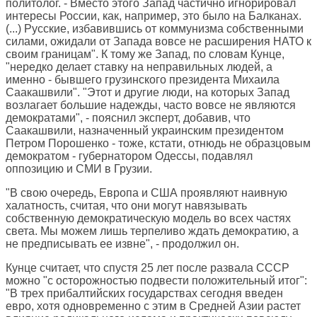
политолог. - Вместо этого Запад частично игнорировал
интересы России, как, например, это было на Балканах.
(...) Русские, избавившись от коммунизма собственными
силами, ожидали от Запада вовсе не расширения НАТО к
своим границам". К тому же Запад, по словам Кунце,
"нередко делает ставку на неправильных людей, а
именно - бывшего грузинского президента Михаила
Саакашвили". "Этот и другие люди, на которых Запад
возлагает большие надежды, часто вовсе не являются
демократами", - пояснил эксперт, добавив, что
Саакашвили, назначенный украинским президентом
Петром Порошенко - тоже, кстати, отнюдь не образцовым
демократом - губернатором Одессы, подавлял
оппозицию и СМИ в Грузии.
"В свою очередь, Европа и США проявляют наивную
халатность, считая, что они могут навязывать
собственную демократическую модель во всех частях
света. Мы можем лишь терпеливо ждать демократию, а
не предписывать ее извне", - продолжил он.
Кунце считает, что спустя 25 лет после развала СССР
можно "с осторожностью подвести положительный итог":
"В трех прибалтийских государствах сегодня введен
евро, хотя одновременно с этим в Средней Азии растет