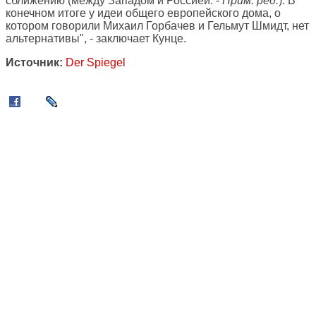
сближению (между Западом и Россией. -
Прим. ред.
). В
конечном итоге у идеи общего европейского дома, о
котором говорили Михаил Горбачев и Гельмут Шмидт, нет
альтернативы", - заключает Кунце.
Источник:
Der Spiegel