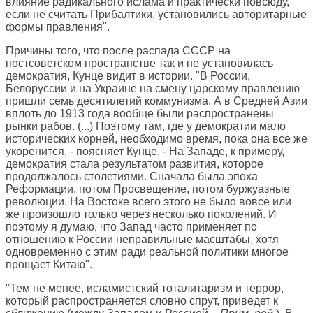
влияние радикального ислама и практически повсюду,
если не считать Прибалтики, установились авторитарные
формы правления".
Причины того, что после распада СССР на
постсоветском пространстве так и не установилась
демократия, Кунце видит в истории. "В России,
Белоруссии и на Украине на смену царскому правлению
пришли семь десятилетий коммунизма. А в Средней Азии
вплоть до 1913 года вообще были распространены
рынки рабов. (...) Поэтому там, где у демократии мало
исторических корней, необходимо время, пока она все же
укоренится, - поясняет Кунце. - На Западе, к примеру,
демократия стала результатом развития, которое
продолжалось столетиями. Сначала была эпоха
Реформации, потом Просвещение, потом буржуазные
революции. На Востоке всего этого не было вовсе или
же произошло только через несколько поколений. И
поэтому я думаю, что Запад часто применяет по
отношению к России неправильные масштабы, хотя
одновременно с этим ради реальной политики многое
прощает Китаю".
"Тем не менее, исламистский тоталитаризм и террор,
который распространяется словно спрут, приведет к