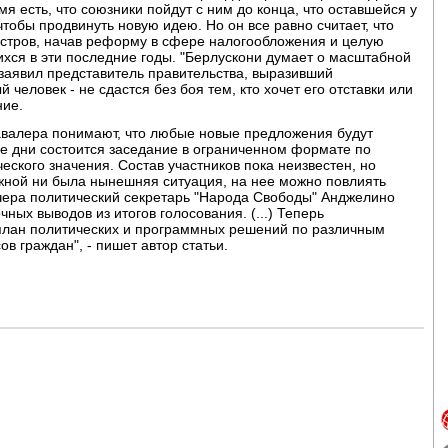
мя есть, что союзники пойдут с ним до конца, что оставшейся у
чтобы продвинуть новую идею. Но он все равно считает, что
истров, начав реформу в сфере налогообложения и целую
ся в эти последние годы. "Берлускони думает о масштабной
заявил представитель правительства, выразивший
 человек - не сдастся без боя тем, кто хочет его отставки или
ние.
Кавалера понимают, что любые новые предложения будут
е дни состоится заседание в ограниченном формате по
ского значения. Состав участников пока неизвестен, но
ожной ни была нынешняя ситуация, на нее можно повлиять
ера политический секретарь "Народа Свободы" Анджелино
ных выводов из итогов голосования. (...) Теперь
 план политических и программных решений по различным
в граждан", - пишет автор статьи.