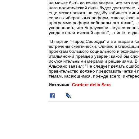
не может быть до конца уверен, что это вре
него политической силы будет достаточно, 
еще может влиять на судьбу кабинета мин
серию либеральных реформ, откладывавших
программе реформ либерального толка", - 
уверенность, что Берлускони - мужественный
ухода с политической арены", - пишет изда
"В партии "Народ Свободы" и в аппарате 
встречены скептически. Однако в ближайши
проектам большого социального и экономиче
итальянский премьер уверен: какой бы сл
исключительными мерами и решениями. Вч
Альфано заявил: "Не следует делать ошибоч
правительство должно представить четкий
темам, касающимся, прежде всего, интересо
Источник:
Corriere della Sera