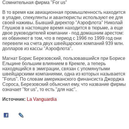
Сомнительная фирма "For us"
В то время как авиационная промышленность находится
в упадке, спекулянты и авантюристы используют ее для
своей наживы. Бывший директор "Аэрофлота" Николай
Глушков в настоящее время находится в тюрьме, а еще
двое руководителей компании - под домашним арестом:
их обвиняют в том, что в период с 1996 по 1999 год они
перевели на счета двух швейцарских компаний 939 млн.
долларов из кассы "Аэрофлота".
Магнат Борис Березовский, пользовавшийся при Борисе
Ельцине большим влиянием в Кремле, а теперь
находящийся в эмиграции, связан с упомянутыми
швейцарскими компаниями, одна из которых называется
"Forus". По словам американского финансиста Джорджа
Сороса, Березовский объяснил ему, что название фирмы
означает "for us", то есть "для нас".
Источник:
La Vanguardia