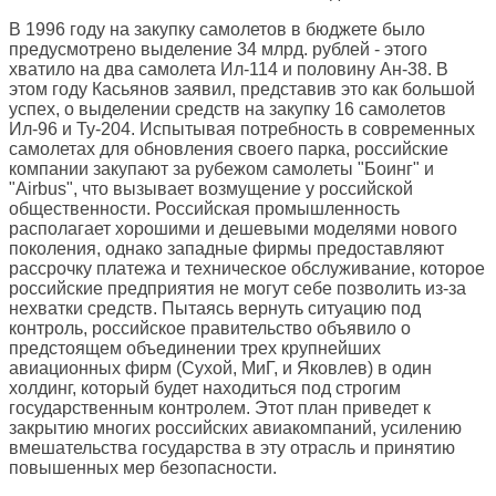
В 1996 году на закупку самолетов в бюджете было
предусмотрено выделение 34 млрд. рублей - этого
хватило на два самолета Ил-114 и половину Ан-38. В
этом году Касьянов заявил, представив это как большой
успех, о выделении средств на закупку 16 самолетов
Ил-96 и Ту-204. Испытывая потребность в современных
самолетах для обновления своего парка, российские
компании закупают за рубежом самолеты "Боинг" и
"Airbus", что вызывает возмущение у российской
общественности. Российская промышленность
располагает хорошими и дешевыми моделями нового
поколения, однако западные фирмы предоставляют
рассрочку платежа и техническое обслуживание, которое
российские предприятия не могут себе позволить из-за
нехватки средств. Пытаясь вернуть ситуацию под
контроль, российское правительство объявило о
предстоящем объединении трех крупнейших
авиационных фирм (Сухой, МиГ, и Яковлев) в один
холдинг, который будет находиться под строгим
государственным контролем. Этот план приведет к
закрытию многих российских авиакомпаний, усилению
вмешательства государства в эту отрасль и принятию
повышенных мер безопасности.