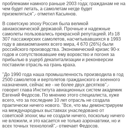
проблемами намного раньше 2003 года; гражданам не на
чем будет летать, а самолетам негде будет
приземляться",- отметил Касьянов.
В советскую эпоху Россия была великой
авиакосмической державой. Прочные и надежные
самолеты пользовались прекрасной репутацией. Из 18
307 пассажирских самолетов, насчитывавшихся в 1993
году в авиакомпаниях всего мира, 4 670 (26%) были
российского производства. Экономический кризис 90-х
годов и сопутствовавшие ему воровство и погоня за
прибылью в ущерб декапитализации и реконверсии
поставили отрасль на грань краха.
"До 1990 года наша промышленность производила в год
2500 самолетов и вертолетов гражданского и военного
назначения, сейчас же - не более двух десятков",-
говорит глава Института авиационных систем академик
Евгений Федосов. По мнению этого специалиста, хуже
всего, что за последние 10 лет отрасль не создала
практически ничего нового. "Все, что мы демонстрируем
на международных выставках унаследовано от
советской эпохи; мы не создали ничего, поскольку ничего
не вложили, и это касается не только аэронавтики, но и
всех точных технологий",- отмечает Федосов.