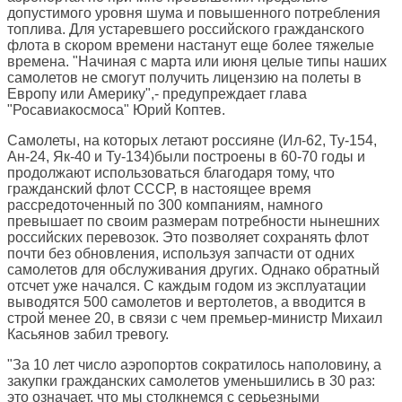
допустимого уровня шума и повышенного потребления
топлива. Для устаревшего российского гражданского
флота в скором времени настанут еще более тяжелые
времена. "Начиная с марта или июня целые типы наших
самолетов не смогут получить лицензию на полеты в
Европу или Америку",- предупреждает глава
"Росавиакосмоса" Юрий Коптев.
Самолеты, на которых летают россияне (Ил-62, Ту-154,
Ан-24, Як-40 и Ту-134)были построены в 60-70 годы и
продолжают использоваться благодаря тому, что
гражданский флот СССР, в настоящее время
рассредоточенный по 300 компаниям, намного
превышает по своим размерам потребности нынешних
российских перевозок. Это позволяет сохранять флот
почти без обновления, используя запчасти от одних
самолетов для обслуживания других. Однако обратный
отсчет уже начался. С каждым годом из эксплуатации
выводятся 500 самолетов и вертолетов, а вводится в
строй менее 20, в связи с чем премьер-министр Михаил
Касьянов забил тревогу.
"За 10 лет число аэропортов сократилось наполовину, а
закупки гражданских самолетов уменьшились в 30 раз:
это означает, что мы столкнемся с серьезными