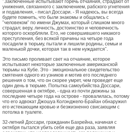
"Заключенные испытывают горечь отчаяния, страдают от
унижения, связанного с заключением, рабского угнетения
и подавления, - писал Доссари. - Я надеюсь, вы всегда
будете помнить, что были знакомы и общались с
"человеком" по имени Джумах, который слишком много
страдал; веру, личность, достоинство и человечность
которого оскорбляли. Его, не совершившего никакого
преступления, без всякой причины на четыре года
посадили в тюрьму, пытали и лишили родины, семьи и
маленькой дочки, которая так в нем нуждается".
Это письмо проливает свет на отчаяние, которое
испытывают некоторые заключенные американской
тюрьмы на Кубе. Это - эмоциональное свидетельство
смятения одного из узников и мотив его последнего
решения о том, что он скорее умрет, чем проведет еще
один день в тюрьме. Попытка самоубийства Доссари,
совершенная в октябре, - одна из почти дюжины за
последние четыре года на острове - провалилась, потому
что его адвокат Джошуа Колэнджело-Брайан обнаружил
его истекающим кровью и безжизненно свисающим с
потолка в туалете.
32-летний Доссари, гражданин Бахрейна, начиная с
октября пытался убить себя еще два раза, заявляя