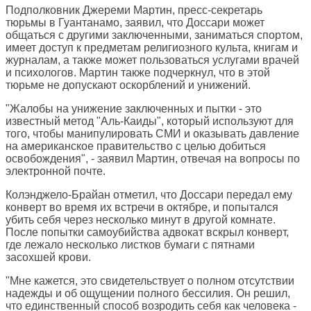
Подполковник Джереми Мартин, пресс-секретарь
тюрьмы в Гуантанамо, заявил, что Доссари может
общаться с другими заключенными, заниматься спортом,
имеет доступ к предметам религиозного культа, книгам и
журналам, а также может пользоваться услугами врачей
и психологов. Мартин также подчеркнул, что в этой
тюрьме не допускают оскорблений и унижений.
"Жалобы на унижение заключенных и пытки - это
известный метод "Аль-Каиды", который используют для
того, чтобы манипулировать СМИ и оказывать давление
на американское правительство с целью добиться
освобождения", - заявил Мартин, отвечая на вопросы по
электронной почте.
Колэнджело-Брайан отметил, что Доссари передал ему
конверт во время их встречи в октябре, и попытался
убить себя через несколько минут в другой комнате.
После попытки самоубийства адвокат вскрыл конверт,
где лежало несколько листков бумаги с пятнами
засохшей крови.
"Мне кажется, это свидетельствует о полном отсутствии
надежды и об ощущении полного бессилия. Он решил,
что единственный способ возродить себя как человека -