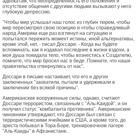
адвокатам, что неопределенность его положения и
отсутствие общения с другими людьми вызывают у него
глубокую депрессию.
"Чтобы мир услышал наш голос из глубин тюрем, чтобы
мир пересмотрел свою позицию и чтобы справедливый
народ Америки еще раз взглянул на ситуацию и
попытался пережить момент истины, иной альтернативы,
кроме этой, нет, - писал Доссари. - Когда вы будете
вспоминать, как я издавал последние в жизни вздохи, а
моя душа покидала тело, чтобы вознестись к Создателю,
помните, что мир бросил нас в беде. Помните, что наши
правительства отвернулись от нас".
Доссари в письме настаивает, что его и других
заключенных "захватили, пытали и удерживали в
заключении без всякой причины".
Американские вооруженные силы, однако, считают
Доссари террористом, связанным с "Аль-Каидой", и он
получил статус "комбатанта противника". Американские
чиновники утверждают, что Доссари был связан с
террористическими ячейками в США, а кроме того, до
ареста побывал в Тора-Боре, тренировочном лагере
"Аль-Каиды" в Афганистане.