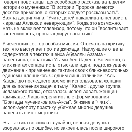
говорят повстанцы, целесообразно рассказывать детям
истории о мучениках: "В истории Пророка имеются
десятки примеров, о которых следует рассказывать".
Важна дисциплина: "Учите детей накапливать ненависть
к врагам Аллаха и неверующим". Когда это возможно,
мать не включает телевизор, потому что он "воспитывает
застенчивость, пропагандирует анархию".
У чеченских сестер особая миссия. Отвечать на критику
тех, что выступает против джихада. Наилучшие ответы
содержатся в текстах шейха Абдаллы Аззама -
палестинца, соратника Усамы бен Ладена. Возможно, в
этих книгах сепаратисты отыскали идеи, подтолкнувшие
движение к применению тактики своих ближневосточных
единомышленников. С одним лишь отличием. "Аль-
Каида" до последнего времени использовала женщин
для выполнения задач в тылу. "Хамас", другая группа
исламского толка, отказалась использовать женщин-
камикадзе. Лишь нерелигиозные формирования
"Бригады мучеников аль-Аксы", близкие в "Фатх",
используют эту практику, убеждая многих девушек
надевать пояс смертника.
Эта тактика возникла случайно, первая девушка
взорвалась по ошибке, но закрепилась после широкого