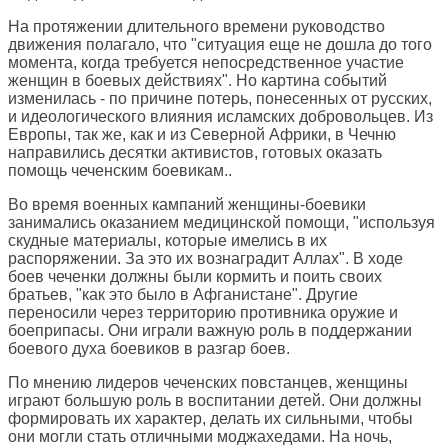
На протяжении длительного времени руководство
движения полагало, что "ситуация еще не дошла до того
момента, когда требуется непосредственное участие
женщин в боевых действиях". Но картина событий
изменилась - по причине потерь, понесенных от русских,
и идеологического влияния исламских добровольцев. Из
Европы, так же, как и из Северной Африки, в Чечню
направились десятки активистов, готовых оказать
помощь чеченским боевикам..
Во время военных кампаний женщины-боевики
занимались оказанием медицинской помощи, "используя
скудные материалы, которые имелись в их
распоряжении. За это их вознаградит Аллах". В ходе
боев чеченки должны были кормить и поить своих
братьев, "как это было в Афганистане". Другие
переносили через территорию противника оружие и
боеприпасы. Они играли важную роль в поддержании
боевого духа боевиков в разгар боев.
По мнению лидеров чеченских повстанцев, женщины
играют большую роль в воспитании детей. Они должны
формировать их характер, делать их сильными, чтобы
они могли стать отличными моджахедами. На ночь,