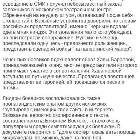
освещение в СМИ получил небезызвестный захват
заложников в московском театральном центре.
Обреченный на неудачу штурм, оставивший после себя
столько тайн. Взрывные устройства доверили, по словам
российских представителей, именно "черным вдовам",
одетым как ниндзя. Эти заявления мало кого убеждают,
но они потрясли воображение. Русские и чеченцы
преследовали одну цель - превознести роль женщин,
представить сценарий войны "на палестинский манер".
Чеченских боевиков вдохновляет образ Хавы Бараевой,
принадлежавшей к клану, многие представители которого
принимают участие в сопротивлении. Хава первой
вступила на путь мученичества. Пропаганда повстанцев
представляет ее героиней, ей посвящаются песни и
поэмы.
Лидеры боевиков воспользовались также
пропагандистским опытом других исламских
группировок, имеющих свои сайты в интернете.
Воззвание, вероятно скопированное с текста,
составленного на Ближнем Востоке, - стало очень
популярным среди симпатизирующих боевикам. В
документе говорится о "долге сестер" оказывать помощь
моджахедам, возможно, даже на поле боя.