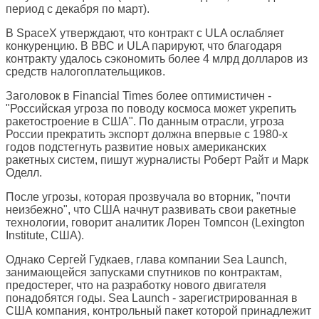
период с декабря по март).
В SpaceX утверждают, что контракт с ULA ослабляет
конкуренцию. В ВВС и ULA парируют, что благодаря
контракту удалось сэкономить более 4 млрд долларов из
средств налогоплательщиков.
Заголовок в
Financial Times
более оптимистичен -
"Российская угроза по поводу космоса может укрепить
ракетостроение в США". По данным отрасли, угроза
России прекратить экспорт должна впервые с 1980-х
годов подстегнуть развитие новых американских
ракетных систем, пишут журналисты Роберт Райт и Марк
Оделл.
После угрозы, которая прозвучала во вторник, "почти
неизбежно", что США начнут развивать свои ракетные
технологии, говорит аналитик Лорен Томпсон (Lexington
Institute, США).
Однако Сергей Гудкаев, глава компании Sea Launch,
занимающейся запусками спутников по контрактам,
предостерег, что на разработку нового двигателя
понадобятся годы. Sea Launch - зарегистрированная в
США компания, контрольный пакет которой принадлежит