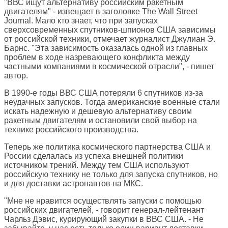
"ВВС ищут альтернативу российским ракетным
двигателям" - извещает в заголовке
The Wall Street
Journal
. Мало кто знает, что при запусках
сверхсовременных спутников-шпионов США зависимы
от российской техники, отмечает журналист Джулиан Э.
Барнс. "Эта зависимость оказалась одной из главных
проблем в ходе назревающего конфликта между
частными компаниями в космической отрасли", - пишет
автор.
В 1990-е годы ВВС США потеряли 6 спутников из-за
неудачных запусков. Тогда американские военные стали
искать надежную и дешевую альтернативу своим
ракетным двигателям и остановили свой выбор на
технике российского производства.
Теперь же политика космического партнерства США и
России сделалась из успеха внешней политики
источником трений. Между тем США используют
российскую технику не только для запуска спутников, но
и для доставки астронавтов на МКС.
"Мне не нравится осуществлять запуски с помощью
российских двигателей, - говорит генерал-лейтенант
Чарльз Дэвис, курирующий закупки в ВВС США. - Не