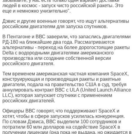
забывайте, у нас есть только один вариант доставки
людей в космос - запуск чисто российской ракеты. Это
еще и немножко унизительно".
Дэвис и другие военные говорят, что ищут альтернативы
российским двигателям для запуска спутников.
В Пентагоне и ВВС заверили, что запаслись двигателями
РД-180 на ближайшие два года. Рассматриваются
альтернативы - переход на более дорогостоящие ракеты
Delta с водородными двигателями американского
производства или создание собственной версии
российского двигателя.
Тем временем американская частная компания SpaceX,
конструирующая и производящая ракеты и ракетные
двигатели, подала на правительство США в суд, требуя
аннулировать контракт ВВС с ULA (United Launch Alliance
LLC), которая запускает спутники с применением
российских двигателей.
Офицеры ВВС говорят, что поддерживают SpaceX и
хотят, чтобы в сфере запусков усилилась конкуренция.
По словам Дэвиса, ВВС выделили 100 сотрудников и
потратили 60 млн долларов на содействие SpaceX в
получении лицензии (она пока не выдана, но ожидается в