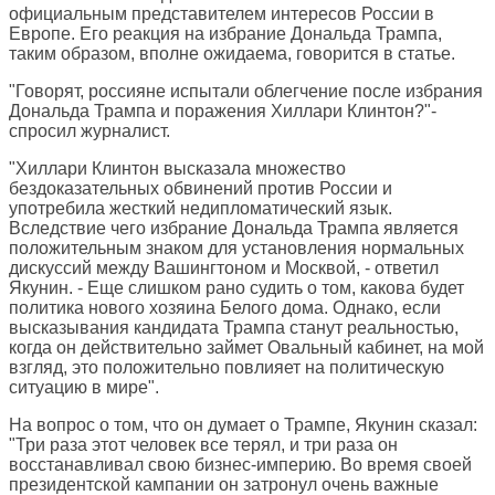
официальным представителем интересов России в
Европе. Его реакция на избрание Дональда Трампа,
таким образом, вполне ожидаема, говорится в статье.
"Говорят, россияне испытали облегчение после избрания
Дональда Трампа и поражения Хиллари Клинтон?"-
спросил журналист.
"Хиллари Клинтон высказала множество
бездоказательных обвинений против России и
употребила жесткий недипломатический язык.
Вследствие чего избрание Дональда Трампа является
положительным знаком для установления нормальных
дискуссий между Вашингтоном и Москвой, - ответил
Якунин. - Еще слишком рано судить о том, какова будет
политика нового хозяина Белого дома. Однако, если
высказывания кандидата Трампа станут реальностью,
когда он действительно займет Овальный кабинет, на мой
взгляд, это положительно повлияет на политическую
ситуацию в мире".
На вопрос о том, что он думает о Трампе, Якунин сказал:
"Три раза этот человек все терял, и три раза он
восстанавливал свою бизнес-империю. Во время своей
президентской кампании он затронул очень важные