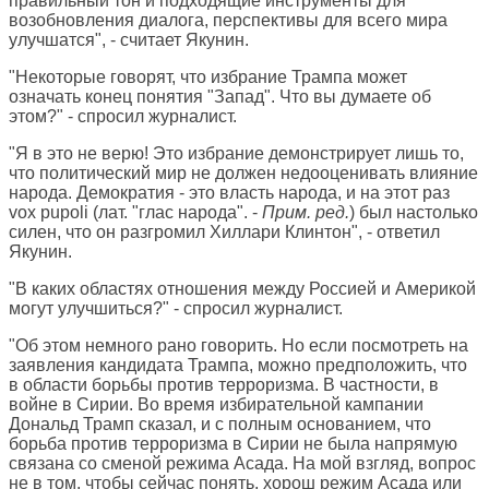
правильный тон и подходящие инструменты для
возобновления диалога, перспективы для всего мира
улучшатся", - считает Якунин.
"Некоторые говорят, что избрание Трампа может
означать конец понятия "Запад". Что вы думаете об
этом?" - спросил журналист.
"Я в это не верю! Это избрание демонстрирует лишь то,
что политический мир не должен недооценивать влияние
народа. Демократия - это власть народа, и на этот раз
vox pupoli (лат. "глас народа". -
Прим. ред.
) был настолько
силен, что он разгромил Хиллари Клинтон", - ответил
Якунин.
"В каких областях отношения между Россией и Америкой
могут улучшиться?" - спросил журналист.
"Об этом немного рано говорить. Но если посмотреть на
заявления кандидата Трампа, можно предположить, что
в области борьбы против терроризма. В частности, в
войне в Сирии. Во время избирательной кампании
Дональд Трамп сказал, и с полным основанием, что
борьба против терроризма в Сирии не была напрямую
связана со сменой режима Асада. На мой взгляд, вопрос
не в том, чтобы сейчас понять, хорош режим Асада или