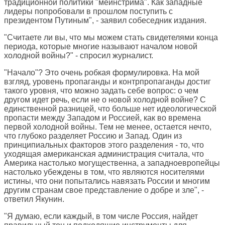
традиционной политики "мейнстрима". Как западные
лидеры попробовали в прошлом поступить с
президентом Путиным", - заявил собеседник издания.
"Считаете ли вы, что мы можем стать свидетелями конца
периода, которые многие называют началом новой
холодной войны?" - спросил журналист.
"Начало"? Это очень робкая формулировка. На мой
взгляд, уровень пропаганды и контрпропаганды достиг
такого уровня, что можно задать себе вопрос: о чем
другом идет речь, если не о новой холодной войне? С
единственной разницей, что больше нет идеологической
пропасти между Западом и Россией, как во времена
первой холодной войны. Тем не менее, остается нечто,
что глубоко разделяет Россию и Запад. Один из
принципиальных факторов этого разделения - то, что
уходящая американская администрация считала, что
Америка настолько могущественна, а западноевропейцы
настолько убеждены в том, что являются носителями
истины, что они попытались навязать России и многим
другим странам свое представление о добре и зле", -
ответил Якунин.
"Я думаю, если каждый, в том числе Россия, найдет