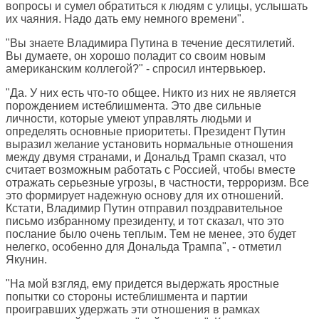
вопросы и сумел обратиться к людям с улицы, услышать
их чаяния. Надо дать ему немного времени".
"Вы знаете Владимира Путина в течение десятилетий.
Вы думаете, он хорошо поладит со своим новым
американским коллегой?" - спросил интервьюер.
"Да. У них есть что-то общее. Никто из них не является
порождением истеблишмента. Это две сильные
личности, которые умеют управлять людьми и
определять основные приоритеты. Президент Путин
выразил желание установить нормальные отношения
между двумя странами, и Дональд Трамп сказал, что
считает возможным работать с Россией, чтобы вместе
отражать серьезные угрозы, в частности, терроризм. Все
это формирует надежную основу для их отношений.
Кстати, Владимир Путин отправил поздравительное
письмо избранному президенту, и тот сказал, что это
послание было очень теплым. Тем не менее, это будет
нелегко, особенно для Дональда Трампа", - отметил
Якунин.
"На мой взгляд, ему придется выдержать яростные
попытки со стороны истеблишмента и партии
проигравших удержать эти отношения в рамках