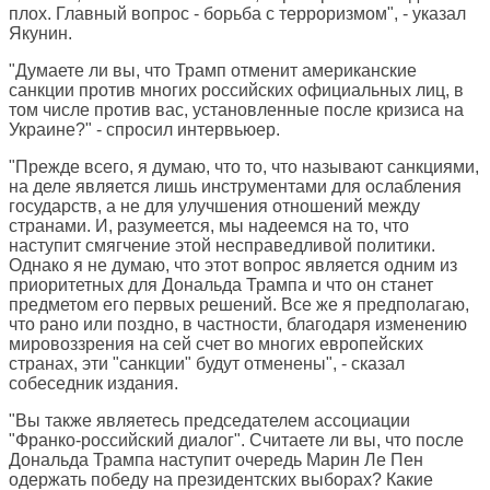
плох. Главный вопрос - борьба с терроризмом", - указал
Якунин.
"Думаете ли вы, что Трамп отменит американские
санкции против многих российских официальных лиц, в
том числе против вас, установленные после кризиса на
Украине?" - спросил интервьюер.
"Прежде всего, я думаю, что то, что называют санкциями,
на деле является лишь инструментами для ослабления
государств, а не для улучшения отношений между
странами. И, разумеется, мы надеемся на то, что
наступит смягчение этой несправедливой политики.
Однако я не думаю, что этот вопрос является одним из
приоритетных для Дональда Трампа и что он станет
предметом его первых решений. Все же я предполагаю,
что рано или поздно, в частности, благодаря изменению
мировоззрения на сей счет во многих европейских
странах, эти "санкции" будут отменены", - сказал
собеседник издания.
"Вы также являетесь председателем ассоциации
"Франко-российский диалог". Считаете ли вы, что после
Дональда Трампа наступит очередь Марин Ле Пен
одержать победу на президентских выборах? Какие