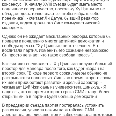
консенсус. "К началу XVIII съезда будет иметь место
подлинное соперничество, поскольку Ху Цзиньтао не
обладает достаточно властью, чтобы избрать себе
преемника", - считает Ли Датун, бывший редактор
издания, подконтрольного Лиге коммунистической
молодежи.
Однако он не ожидает масштабных реформ, которые бы
привели к появлению многопартийной демократии и
свободы прессы. "Ху Цзиньтао не тот человек. Его
воспитала партия. Изменить его сознание невозможно.
Он просто не знает, что такое свобода прессы".
Как считают специалисты, Хц Цзиньтао получит больший
простор для маневра после того, как будет избран на
второй срок. "В ходе первого срока лидеры обычно не
раскрываются полностью. Лишь во время второго срока
их идеи приобретают развитой и зрелый характер, -
указывает Цуй Чжиюань из университета Циньхуа. - Я
надеюсь, что во время второго срока СМИ станут более
открытыми, а в партии будет больше демократии".
В преддверии съезда партия постаралась устранить
разногласия, усилила нажим на китайские СМИ,
арестовала ряд диссидентов и заблокировала некоторые