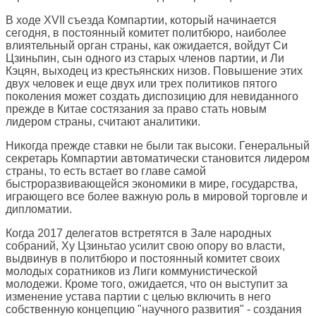
В ходе XVII съезда Компартии, который начинается
сегодня, в постоянный комитет политбюро, наиболее
влиятельный орган страны, как ожидается, войдут Си
Цзиньпин, сын одного из старых членов партии, и Ли
Кэцян, выходец из крестьянских низов. Повышение этих
двух человек и еще двух или трех политиков пятого
поколения может создать диспозицию для невиданного
прежде в Китае состязания за право стать новым
лидером страны, считают аналитики.
Никогда прежде ставки не были так высоки. Генеральный
секретарь Компартии автоматически становится лидером
страны, то есть встает во главе самой
быстроразвивающейся экономики в мире, государства,
играющего все более важную роль в мировой торговле и
дипломатии.
Когда 2017 делегатов встретятся в Зале народных
собраний, Ху Цзиньтао усилит свою опору во власти,
выдвинув в политбюро и постоянный комитет своих
молодых соратников из Лиги коммунистической
молодежи. Кроме того, ожидается, что он выступит за
изменение устава партии с целью включить в него
собственную концепцию "научного развития" - создания