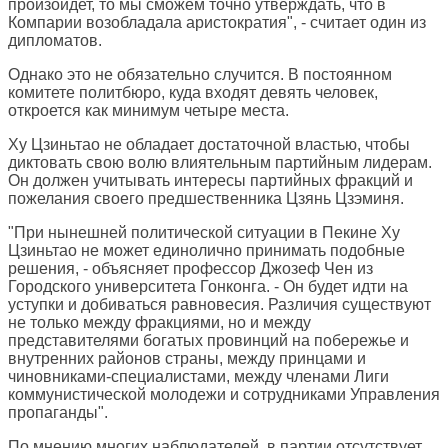
произойдет, то мы сможем точно утверждать, что в
Компарии возобладала аристократия", - считает один из
дипломатов.
Однако это не обязательно случится. В постоянном
комитете политбюро, куда входят девять человек,
откроется как минимум четыре места.
Ху Цзиньтао не обладает достаточной властью, чтобы
диктовать свою волю влиятельным партийным лидерам.
Он должен учитывать интересы партийных фракций и
пожелания своего предшественника Цзянь Цзэминя.
"При нынешней политической ситуации в Пекине Ху
Цзиньтао не может единолично принимать подобные
решения, - объясняет профессор Джозеф Чен из
Городского университета Гонконга. - Он будет идти на
уступки и добиваться равновесия. Различия существуют
не только между фракциями, но и между
представителями богатых провинций на побережье и
внутренних районов страны, между принцами и
чиновниками-специалистами, между членами Лиги
коммунистической молодежи и сотрудниками Управления
пропаганды".
По мнению многих наблюдателей, в партии отсутствует