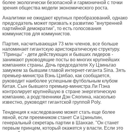
более экологически безопасной и гармоничной с точки
зрения общества модели экономического роста.
Аналитики не ожидают крупных преобразований, однако
председатель может призвать к развитию "внутренней
партийной демократии", то есть голосования
коммунистов для коммунистов.
Партия, насчитывающая 73 млн членов, все больше
напоминает гигантскую аристократическую структуру.
"Принцы" - дети действующих и бывших лидеров -
занимают руководящие посты во многих крупнейших
компаниях страны. Дочь председателя Ху Цзиньтао
замужем за бывшим главой интернет-гиганта Sina. Зять
премьер-министра Вэнь Цзябао, как сообщается,
руководит наиболее успешным футбольным клубом
Китая. Сын бывшего премьер-министра Ли Пэна
контролирует крупнейшую в стране энергетическую
компанию, а родственники Дэн Сяопина, насколько
известно, руководят гигантской группой Poly.
Тенденция к наследованию может стать еще более
явной, если преемником станет Си Цзиньпин,
генеральный секретарь партии в Шанхае. "Он станет
первым принцем, который окажется у власти. Если это