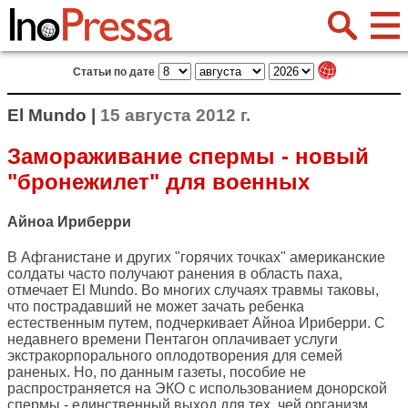
Статьи по дате
El Mundo |
15 августа 2012 г.
Замораживание спермы - новый
"бронежилет" для военных
Айноа Ириберри
В Афганистане и других "горячих точках" американские
солдаты часто получают ранения в область паха,
отмечает
El Mundo
. Во многих случаях травмы таковы,
что пострадавший не может зачать ребенка
естественным путем, подчеркивает Айноа Ириберри. С
недавнего времени Пентагон оплачивает услуги
экстракорпорального оплодотворения для семей
раненых. Но, по данным газеты, пособие не
распространяется на ЭКО с использованием донорской
спермы - единственный выход для тех, чей организм