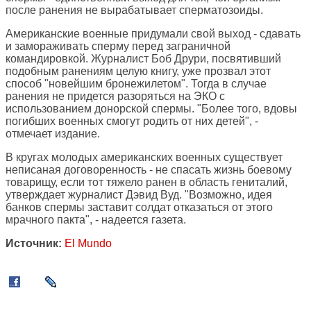
после ранения не вырабатывает сперматозоиды.
Американские военные придумали свой выход - сдавать
и замораживать сперму перед заграничной
командировкой. Журналист Боб Друри, посвятивший
подобным ранениям целую книгу, уже прозвал этот
способ "новейшим бронежилетом". Тогда в случае
ранения не придется разоряться на ЭКО с
использованием донорской спермы. "Более того, вдовы
погибших военных смогут родить от них детей", -
отмечает издание.
В кругах молодых американских военных существует
неписаная договоренность - не спасать жизнь боевому
товарищу, если тот тяжело ранен в область гениталий,
утверждает журналист Дэвид Вуд. "Возможно, идея
банков спермы заставит солдат отказаться от этого
мрачного пакта", - надеется газета.
Источник:
El Mundo