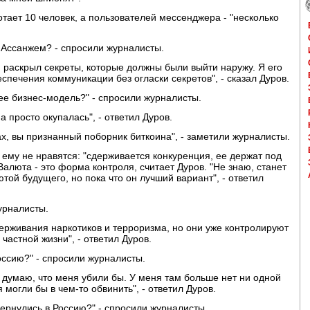
тает 10 человек, а пользователей мессенджера - "несколько
 Ассанжем? - спросили журналисты.
н раскрыл секреты, которые должны были выйти наружу. Я его
печения коммуникации без огласки секретов", - сказал Дуров.
ее бизнес-модель?" - спросили журналисты.
 просто окупалась", - ответил Дуров.
ах, вы признанный поборник биткоина", - заметили журналисты.
 ему не нравятся: "сдерживается конкуренция, ее держат под
Валюта - это форма контроля, считает Дуров. "Не знаю, станет
ой будущего, но пока что он лучший вариант", - ответил
урналисты.
сдерживания наркотиков и терроризма, но они уже контролируют
частной жизни", - ответил Дуров.
Россию?" - спросили журналисты.
е думаю, что меня убили бы. У меня там больше нет ни одной
 могли бы в чем-то обвинить", - ответил Дуров.
вернулись в Россию?" - спросили журналисты.