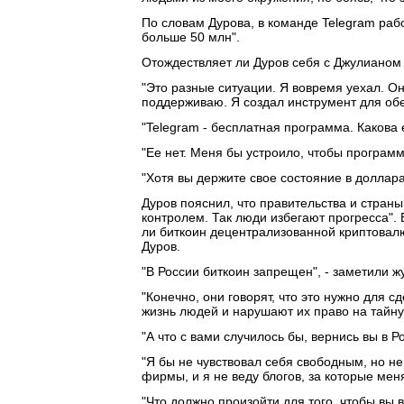
По словам Дурова, в команде Telegram рабо
больше 50 млн".
Отождествляет ли Дуров себя с Джулианом
"Это разные ситуации. Я вовремя уехал. О
поддерживаю. Я создал инструмент для обес
"Telegram - бесплатная программа. Какова 
"Ее нет. Меня бы устроило, чтобы программа
"Хотя вы держите свое состояние в доллар
Дуров пояснил, что правительства и страны
контролем. Так люди избегают прогресса". 
ли биткоин децентрализованной криптовалют
Дуров.
"В России биткоин запрещен", - заметили ж
"Конечно, они говорят, что это нужно для 
жизнь людей и нарушают их право на тайну 
"А что с вами случилось бы, вернись вы в 
"Я бы не чувствовал себя свободным, но н
фирмы, и я не веду блогов, за которые меня
"Что должно произойти для того, чтобы вы 