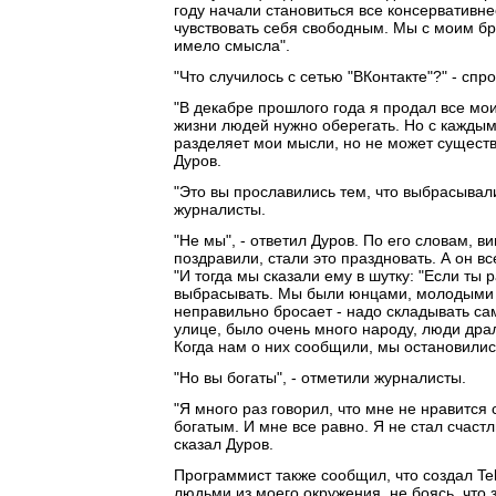
году начали становиться все консервативне
чувствовать себя свободным. Мы с моим бр
имело смысла".
"Что случилось с сетью "ВКонтакте"?" - сп
"В декабре прошлого года я продал все мо
жизни людей нужно оберегать. Но с каждым
разделяет мои мысли, но не может существо
Дуров.
"Это вы прославились тем, что выбрасывали
журналисты.
"Не мы", - ответил Дуров. По его словам, 
поздравили, стали это праздновать. А он вс
"И тогда мы сказали ему в шутку: "Если ты 
выбрасывать. Мы были юнцами, молодыми л
неправильно бросает - надо складывать само
улице, было очень много народу, люди драл
Когда нам о них сообщили, мы остановилис
"Но вы богаты", - отметили журналисты.
"Я много раз говорил, что мне не нравится 
богатым. И мне все равно. Я не стал счастл
сказал Дуров.
Программист также сообщил, что создал Te
людьми из моего окружения, не боясь, что 