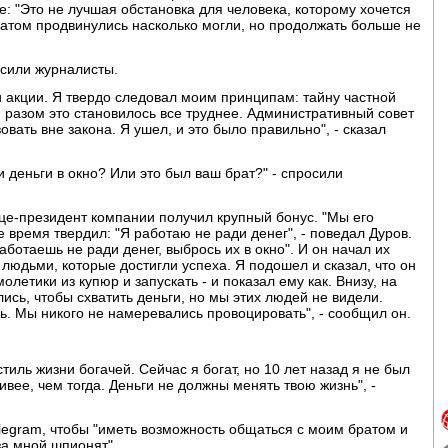
е: "Это не лучшая обстановка для человека, которому хочется
атом продвинулись насколько могли, но продолжать больше не
росили журналисты.
и акции. Я твердо следовал моим принципам: тайну частной
 разом это становилось все труднее. Административный совет
вать вне закона. Я ушел, и это было правильно", - сказал
 деньги в окно? Или это был ваш брат?" - спросили
вице-президент компании получил крупный бонус. "Мы его
е время твердил: "Я работаю не ради денег", - поведал Дуров.
работаешь не ради денег, выбрось их в окно". И он начал их
юдьми, которые достигли успеха. Я подошел и сказал, что он
летики из купюр и запускать - и показал ему как. Внизу, на
ись, чтобы схватить деньги, но мы этих людей не видели.
ь. Мы никого не намеревались провоцировать", - сообщил он.
стиль жизни богачей. Сейчас я богат, но 10 лет назад я не был
ивее, чем тогда. Деньги не должны менять твою жизнь", -
legram, чтобы "иметь возможность общаться с моим братом и
за мной шпионят".