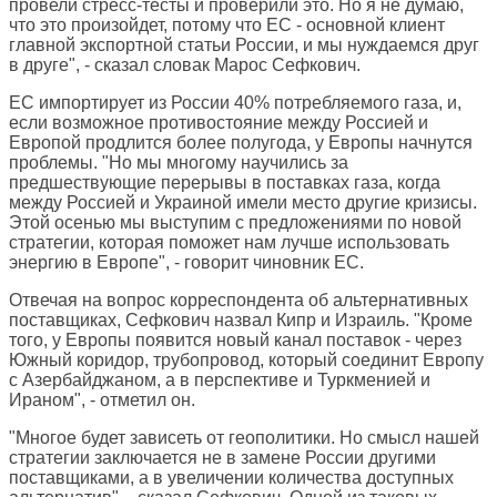
провели стресс-тесты и проверили это. Но я не думаю,
что это произойдет, потому что ЕС - основной клиент
главной экспортной статьи России, и мы нуждаемся друг
в друге", - сказал словак Марос Сефкович.
ЕС импортирует из России 40% потребляемого газа, и,
если возможное противостояние между Россией и
Европой продлится более полугода, у Европы начнутся
проблемы. "Но мы многому научились за
предшествующие перерывы в поставках газа, когда
между Россией и Украиной имели место другие кризисы.
Этой осенью мы выступим с предложениями по новой
стратегии, которая поможет нам лучше использовать
энергию в Европе", - говорит чиновник ЕС.
Отвечая на вопрос корреспондента об альтернативных
поставщиках, Сефкович назвал Кипр и Израиль. "Кроме
того, у Европы появится новый канал поставок - через
Южный коридор, трубопровод, который соединит Европу
с Азербайджаном, а в перспективе и Туркменией и
Ираном", - отметил он.
"Многое будет зависеть от геополитики. Но смысл нашей
стратегии заключается не в замене России другими
поставщиками, а в увеличении количества доступных