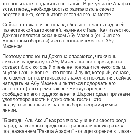
тот попытался подавить восстание. В результате Арафат
встал перед необходимостью разжаловать своего
родственника, хотя в итоге оставил его на месте.
Сейчас ставка в игре гораздо больше: власть над всей
палестинской автономией, начиная с Газы. Как известно,
Дахлан является союзником Абу Мазена (он был его
министром обороны) и его прогнали вместе с Абу
Мазеном.
Поэтому оппоненты Дахлана опасаются, что очень
сильная кандидатура Абу Мазена на пост президента
создаст блок, который очень не понравится некоторым,
внутри Газы и вовне. Это первый пункт, который, однако,
не отделен от политического значения покушения: сейчас
нападать на Абу Мазена и пытаться подорвать его
авторитет (в то время как все международное
сообщество его поддерживает, а Шарон подает признаки
удовлетворенности и даже открытости) - это
недвусмысленный сигнал о выборе непримиримой
линии.
"Бригады Аль-Аксы" как раз вчера учинили своего рода
парад, на котором продемонстрировали новую ракету
под названием "Ракета Арафат" - олицетворение в глазах