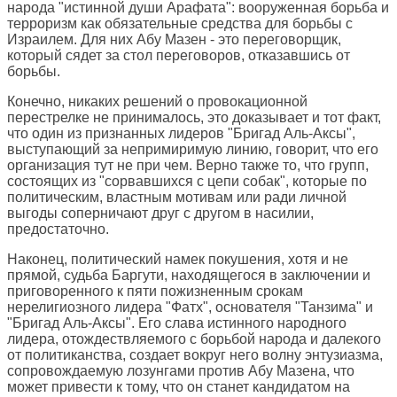
народа "истинной души Арафата": вооруженная борьба и
терроризм как обязательные средства для борьбы с
Израилем. Для них Абу Мазен - это переговорщик,
который сядет за стол переговоров, отказавшись от
борьбы.
Конечно, никаких решений о провокационной
перестрелке не принималось, это доказывает и тот факт,
что один из признанных лидеров "Бригад Аль-Аксы",
выступающий за непримиримую линию, говорит, что его
организация тут не при чем. Верно также то, что групп,
состоящих из "сорвавшихся с цепи собак", которые по
политическим, властным мотивам или ради личной
выгоды соперничают друг с другом в насилии,
предостаточно.
Наконец, политический намек покушения, хотя и не
прямой, судьба Баргути, находящегося в заключении и
приговоренного к пяти пожизненным срокам
нерелигиозного лидера "Фатх", основателя "Танзима" и
"Бригад Аль-Аксы". Его слава истинного народного
лидера, отождествляемого с борьбой народа и далекого
от политиканства, создает вокруг него волну энтузиазма,
сопровождаемую лозунгами против Абу Мазена, что
может привести к тому, что он станет кандидатом на