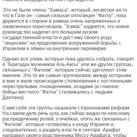
Это не были члены "Хамаса", который, несмотря на то
что в Газе он - самая сильная оппозиция "Фатху", пока
держится в стороне в рамках очень напряженных и
оживленных переговоров. "Хамас" надеется, что новое
руководство наделит его большим куском
государственной власти и даст ему своего рода
"лицензию" на продолжение вооруженной борьбы с
Израилем в обмен на внутреннее перемирие.
Однако все улики, которые пока удалось собрать, говорят
о "Бригадах мучеников Аль-Аксы" или же других группах,
связанных с "Фатхом", которые сейчас щеголяют этим
именем. Это те же самые группировки, между которыми
в мае и июле происходили столкновения с постоянными
перестрелками, похищениями, осадами (и главное:
бойцы местного "Фатха" сталкивались с людьми
Дахлана).
Сами себя эти группы называли сторонниками реформ.
На самом деле речь шла, как сейчас видно по неясному
распределению ролей, о ячейках, опять же связанных с
"Фатхом", которые готовились к уходу Израиля и,
следовательно, к разделу власти в секторе. Арафат
направил своего родственника Муссу Арафата, чтобы