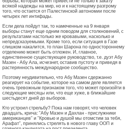
борьбы, которая может привести не только к закату
всякой надежды на мир, но и к настоящему разгрому
того, что остается от Палестинской автономии после
четырех лет интифады.
Если дела пойдут так, то намеченные на 9 января
выборы станут еще одним поводом для столкновений, с
результатами настолько же кровавыми, насколько и
непредсказуемыми. Кроме того, если ситуация в Газе
слишком накалится, то план Шарона по одностороннему
отделению может быть отложен. И, главное,
единственное существующее руководство, т.е. дуэт Абу
Мазен - Абу Ала, исчезнет, оставив пустоту и приведя в
растерянность международное сообщество.
Поэтому неудивительно, что Абу Мазен сдержанно
реагирует на событие, которое на самом деле является
очень тревожным признаком того, что может произойти в
следующие месяцы или, что еще хуже, в ближайшие
шестьдесят дней до выборов.
Кто устроил стрельбу? Пока нам говорят, что человек
двадцать, крича: "Абу Мазен и Дахлан - прислужники
американцев" и "Кровью и душой мы отомстим за тебя,
Арафат", принялись стрелять в нового главу ООП и
главного кандидата на пост президента.