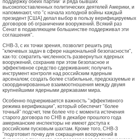
поддержку обеих партий" и ряда бывших
высокопоставленных политических деятелей Америки, и
напоминают, что "с начала холодной войны каждый
президент [США] делал выбор в пользу верифицируемых
договоров об ограничении вооружений. Всякий раз
Сенат в подавляющем большинстве поддерживал эти
соглашения".
СНВ-3, с их точки зрения, позволит решить ряд
"ключевых задач в сфере национальной безопасности",
как-то: сократить численность развернутых ядерных
вооружений, сохранив при этом безопасное и
эффективное средство сдерживания; получить
инструмент контроля над российским ядерным
арсеналом; создать более стабильные, предсказуемые и
скоординированные взаимоотношения между двумя
крупнейшими ядерными державами мира.
Особенно подчеркивается важность "эффективного
режима верификации", который обеспечит "более
точный" подсчет, тем более что с момента истечения
старого договора по СНВ в декабре прошлого года
американские инспекторы не имеют доступа к
российским пусковым шахтам. Кроме того, СНВ-3
"подготовит почву для сокращения вооружений в