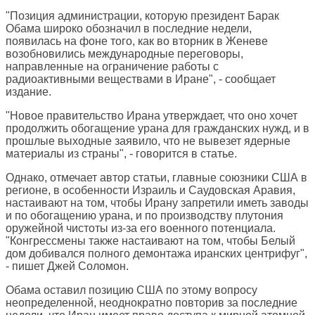
"Позиция администрации, которую президент Барак
Обама широко обозначил в последние недели,
появилась на фоне того, как во вторник в Женеве
возобновились международные переговоры,
направленные на ограничение работы с
радиоактивными веществами в Иране", - сообщает
издание.
"Новое правительство Ирана утверждает, что оно хочет
продолжить обогащение урана для гражданских нужд, и в
прошлые выходные заявило, что не вывезет ядерные
материалы из страны", - говорится в статье.
Однако, отмечает автор статьи, главные союзники США в
регионе, в особенности Израиль и Саудовская Аравия,
настаивают на том, чтобы Ирану запретили иметь заводы
и по обогащению урана, и по производству плутония
оружейной чистоты из-за его военного потенциала.
"Конгрессмены также настаивают на том, чтобы Белый
дом добивался полного демонтажа иранских центрифуг",
- пишет Джей Соломон.
Обама оставил позицию США по этому вопросу
неопределенной, неоднократно повторив за последние