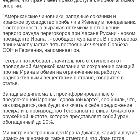
недели, что Иран имеет право доступа к мирной атомной
энергии.
"Американские чиновники, западные союзники и
иранское руководство прибыли в Женеву в понедельник,
с осторожностью выражая оптимизм в отношении
первого раунда переговоров при Хасане Рухани - новом
президенте Ирана", - сообщает журналист. В переговорах
принимают участие пять постоянных членов Совбеза
ООН и Германия, напоминает он.
Тегеран потребовал значительного отступления от
проводимой Америкой кампании за сохранение санкций
против Ирана в обмен на ограничение на работу с
радиоактивными веществами в стране, говорится в
статье.
Западные дипломаты, проинформированные о
предложенной Ираном "дорожной карте", сообщили, что,
как ожидается, она будет включать в себя предложение
прекратить производство Тегераном топлива, близкого к
оружейной чистоте, которое представляет собой уран,
обогащенный до 20%.
Министр иностранных дел Ирана Джавад Зариф и другие
иранские чиновники также отметили, что Иран готов