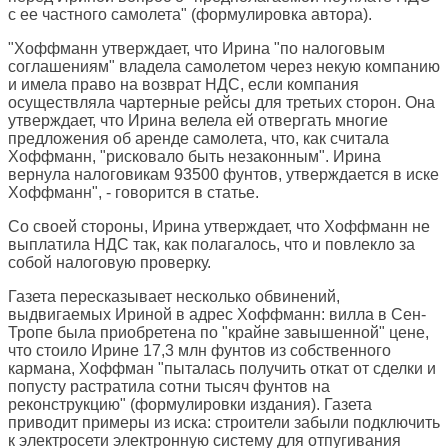
с ее частного самолета" (формулировка автора).
"Хоффманн утверждает, что Ирина "по налоговым
соглашениям" владела самолетом через некую компанию
и имела право на возврат НДС, если компания
осуществляла чартерные рейсы для третьих сторон. Она
утверждает, что Ирина велела ей отвергать многие
предложения об аренде самолета, что, как считала
Хоффманн, "рисковало быть незаконным". Ирина
вернула налоговикам 93500 фунтов, утверждается в иске
Хоффманн", - говорится в статье.
Со своей стороны, Ирина утверждает, что Хоффманн не
выплатила НДС так, как полагалось, что и повлекло за
собой налоговую проверку.
Газета пересказывает несколько обвинений,
выдвигаемых Ириной в адрес Хоффманн: вилла в Сен-
Тропе была приобретена по "крайне завышенной" цене,
что стоило Ирине 17,3 млн фунтов из собственного
кармана, Хоффман "пыталась получить откат от сделки и
попусту растратила сотни тысяч фунтов на
реконструкцию" (формулировки издания). Газета
приводит примеры из иска: строители забыли подключить
к электросети электронную систему для отпугивания