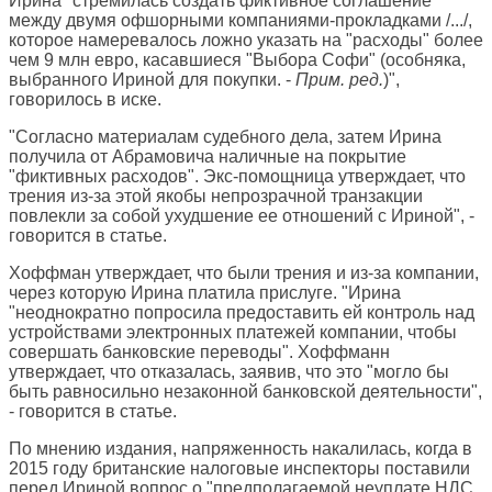
Ирина "стремилась создать фиктивное соглашение
между двумя офшорными компаниями-прокладками /.../,
которое намеревалось ложно указать на "расходы" более
чем 9 млн евро, касавшиеся "Выбора Софи" (особняка,
выбранного Ириной для покупки. -
Прим. ред.
)",
говорилось в иске.
"Согласно материалам судебного дела, затем Ирина
получила от Абрамовича наличные на покрытие
"фиктивных расходов". Экс-помощница утверждает, что
трения из-за этой якобы непрозрачной транзакции
повлекли за собой ухудшение ее отношений с Ириной", -
говорится в статье.
Хоффман утверждает, что были трения и из-за компании,
через которую Ирина платила прислуге. "Ирина
"неоднократно попросила предоставить ей контроль над
устройствами электронных платежей компании, чтобы
совершать банковские переводы". Хоффманн
утверждает, что отказалась, заявив, что это "могло бы
быть равносильно незаконной банковской деятельности",
- говорится в статье.
По мнению издания, напряженность накалилась, когда в
2015 году британские налоговые инспекторы поставили
перед Ириной вопрос о "предполагаемой неуплате НДС