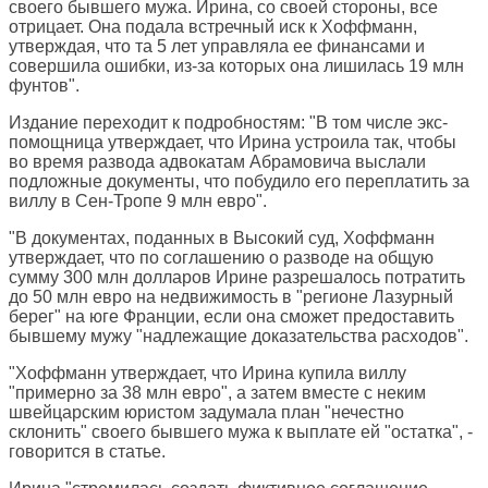
своего бывшего мужа. Ирина, со своей стороны, все
отрицает. Она подала встречный иск к Хоффманн,
утверждая, что та 5 лет управляла ее финансами и
совершила ошибки, из-за которых она лишилась 19 млн
фунтов".
Издание переходит к подробностям: "В том числе экс-
помощница утверждает, что Ирина устроила так, чтобы
во время развода адвокатам Абрамовича выслали
подложные документы, что побудило его переплатить за
виллу в Сен-Тропе 9 млн евро".
"В документах, поданных в Высокий суд, Хоффманн
утверждает, что по соглашению о разводе на общую
сумму 300 млн долларов Ирине разрешалось потратить
до 50 млн евро на недвижимость в "регионе Лазурный
берег" на юге Франции, если она сможет предоставить
бывшему мужу "надлежащие доказательства расходов".
"Хоффманн утверждает, что Ирина купила виллу
"примерно за 38 млн евро", а затем вместе с неким
швейцарским юристом задумала план "нечестно
склонить" своего бывшего мужа к выплате ей "остатка", -
говорится в статье.