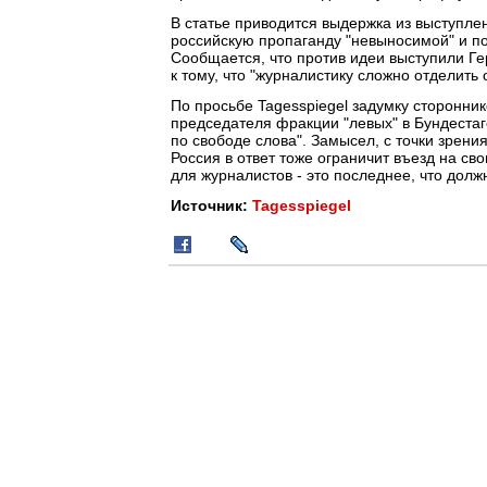
В статье приводится выдержка из выступлен
российскую пропаганду "невыносимой" и по
Сообщается, что против идеи выступили Ге
к тому, что "журналистику сложно отделить 
По просьбе Tagesspiegel задумку сторонни
председателя фракции "левых" в Бундестаг
по свободе слова". Замысел, с точки зрения
Россия в ответ тоже ограничит въезд на с
для журналистов - это последнее, что долж
Источник:
Tagesspiegel