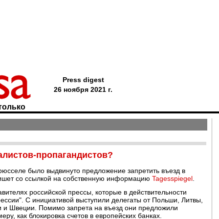
Press digest
26 ноября 2021 г.
только
алистов-пропагандистов?
Брюсселе было выдвинуто предложение запретить въезд в
пишет со ссылкой на собственную информацию
Tagesspiegel
.
авителях российской прессы, которые в действительности
ессии". С инициативой выступили делегаты от Польши, Литвы,
и и Швеции. Помимо запрета на въезд они предложили
ру, как блокировка счетов в европейских банках.