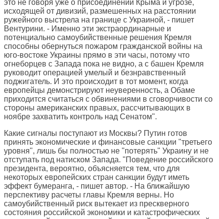
это не говоря уже о присоединении Крыма и угрозе,
исходящей от дивизий, размешенных на расстоянии
ружейного выстрела на границе с Украиной, - пишет
Вентурини. - Именно эти экстраординарные и
потенциально самоубийственные решения Кремля
способны обернуться пожаром гражданской войны на
юго-востоке Украины прямо в эти часы, потому что
огнеборцев с Запада пока не видно, а с башен Кремля
руководит операцией умелый и безнравственный
поджигатель. И это происходит в тот момент, когда
европейцы демонстрируют неуверенность, а Обаме
приходится считаться с обвинениями в сговорчивости со
стороны американских правых, рассчитывающих в
ноябре захватить контроль над Сенатом".
Какие сигналы поступают из Москвы? Путин готов
принять экономические и финансовые санкции "третьего
уровня", лишь бы полностью не "потерять" Украину и не
отступать под натиском Запада. "Поведение российского
президента, вероятно, объясняется тем, что для
некоторых европейских стран санкции будут иметь
эффект бумеранга, - пишет автор. - На ближайшую
перспективу расчеты главы Кремля верны. Но
самоубийственный риск вытекает из прескверного
состояния российской экономики и катастрофических