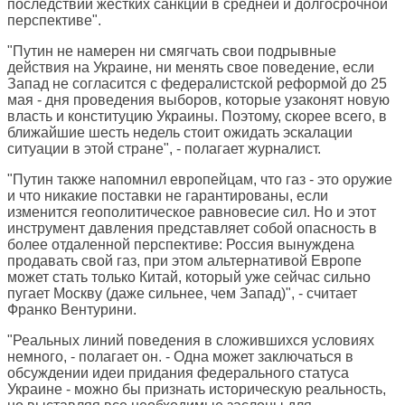
последствий жестких санкций в средней и долгосрочной
перспективе".
"Путин не намерен ни смягчать свои подрывные
действия на Украине, ни менять свое поведение, если
Запад не согласится с федералистской реформой до 25
мая - дня проведения выборов, которые узаконят новую
власть и конституцию Украины. Поэтому, скорее всего, в
ближайшие шесть недель стоит ожидать эскалации
ситуации в этой стране", - полагает журналист.
"Путин также напомнил европейцам, что газ - это оружие
и что никакие поставки не гарантированы, если
изменится геополитическое равновесие сил. Но и этот
инструмент давления представляет собой опасность в
более отдаленной перспективе: Россия вынуждена
продавать свой газ, при этом альтернативой Европе
может стать только Китай, который уже сейчас сильно
пугает Москву (даже сильнее, чем Запад)", - считает
Франко Вентурини.
"Реальных линий поведения в сложившихся условиях
немного, - полагает он. - Одна может заключаться в
обсуждении идеи придания федерального статуса
Украине - можно бы признать историческую реальность,