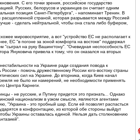
новения. С его точки зрения, российское государство
ацией. Русских, белорусов и украинцев он считает одним
альная позиция Санкт-Петербурга", - напоминает Тренин. В
я расщепленной страной, которая разрывается между Россией
лучше - сделать нейтральной, чтобы она стала либо буфером,
ожее мировосприятие, а вот "устройство ЕС не располагает к
ее, ЕС "в погоне за зоной комфорта на востоке" поддержал
ем "сыграл на руку Вашингтону". "Очевидная неспособность ЕС
ора Януковича привела к тому, что он оказался на вторых
нестабильности на Украине ради создания повода к
 России - помочь дружественному России юго-востоку страны
тических сил на Украине. До вторника, когда Киев начал
Кремля не было ни намерений, не необходимости применять
ого Центра Карнеги.
нцы - не русские, и Путину придется это признать... Однако
краинский национализм в узком смысле, являются агентами
ию, "Украина - это пробный шар. Если ей позволят распасться
д ударятся в конфронтацию, из которой обе стороны выйдут
чтобы Украины оставалась единой. Нельзя дать столкновению
нтазией".