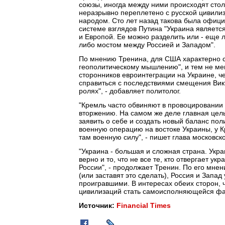
союзы, иногда между ними происходят столк
неразрывно переплетено с русской цивилиз
народом. Сто лет назад такова была офици
системе взглядов Путина "Украина являетс
и Европой. Ее можно разделить или - еще 
либо мостом между Россией и Западом".
По мнению Тренина, для США характерно сх
геополитическому мышлению", и тем не мен
сторонников евроинтеграции на Украине, ч
справиться с последствиями смещения Викт
ролях", - добавляет политолог.
"Кремль часто обвиняют в провоцировании 
вторжению. На самом же деле главная цель
заявить о себе и создать новый баланс поли
военную операцию на востоке Украины, у 
там военную силу", - пишет глава московск
"Украина - большая и сложная страна. Украи
верно и то, что не все те, кто отвергает у
России", - продолжает Тренин. По его мнен
(или заставят это сделать), Россия и Запа
проигравшими. В интересах обеих сторон, 
цивилизаций стать самоисполняющейся фа
Источник:
Financial Times