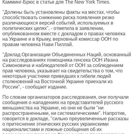
Камминг-Брюс в статье для
The New York Times
.
"Должны быть установлены факты на местах, чтобы
способствовать снижению риска появления резко
различающихся версий событий, используемых в
политических целях", - отметила в заявлении,
опубликованном вместе с докладом о правах человека
на Украине и в Крыму, верховный комиссар ООН по
правам человека Нави Пиллай.
"Доклад Организации Объединенных Наций, основанный
на расследованиях помощника генсека ООН Ивана
Симоновича и наблюдателей от ООН за соблюдением
прав человека, указывает на свидетельства о том, что
некоторые участники приведших к гибели людей
столкновений на Восточной Украине приехали из
России", - сообщает издание.
По словам организаторов расследования, они получали
сообщения о нападениях на представителей русского
меньшинства на Украине, но они не были "ни
распространенными, ни систематическими". Напротив,
говорится в докладе, "сильно преувеличенные рассказы
о притеснении этнических русских украинскими
националистами и ложные сообщения об их