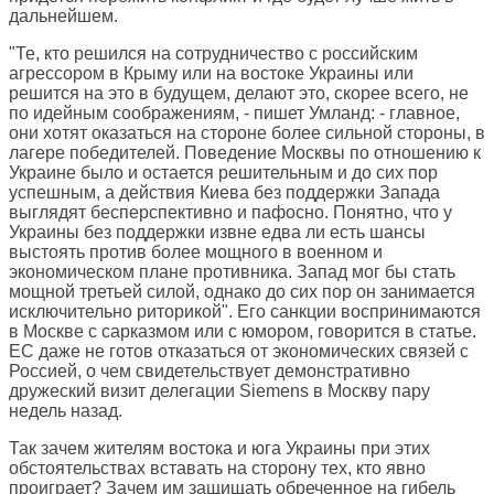
дальнейшем.
"Те, кто решился на сотрудничество с российским
агрессором в Крыму или на востоке Украины или
решится на это в будущем, делают это, скорее всего, не
по идейным соображениям, - пишет Умланд: - главное,
они хотят оказаться на стороне более сильной стороны, в
лагере победителей. Поведение Москвы по отношению к
Украине было и остается решительным и до сих пор
успешным, а действия Киева без поддержки Запада
выглядят бесперспективно и пафосно. Понятно, что у
Украины без поддержки извне едва ли есть шансы
выстоять против более мощного в военном и
экономическом плане противника. Запад мог бы стать
мощной третьей силой, однако до сих пор он занимается
исключительно риторикой". Его санкции воспринимаются
в Москве с сарказмом или с юмором, говорится в статье.
ЕС даже не готов отказаться от экономических связей с
Россией, о чем свидетельствует демонстративно
дружеский визит делегации Siemens в Москву пару
недель назад.
Так зачем жителям востока и юга Украины при этих
обстоятельствах вставать на сторону тех, кто явно
проиграет? Зачем им защищать обреченное на гибель