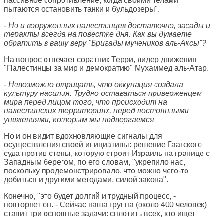
пассивное сопротивление, когда своими телами
пытаются остановить танки и бульдозеры".
- Но и вооруженных палестинцев достаточно, засады и
теракты всегда на повестке дня. Как вы думаете
обратить в вашу веру "Бригады мучеников аль-Аксы"?
На вопрос отвечает соратник Терри, лидер движения
"Палестинцы за мир и демократию" Мухаммед аль-Атар.
- Невозможно отрицать, что оккупация создала
культуру насилия. Трудно оставаться приверженцем
мира перед лицом того, что происходит на
палестинских территориях, перед постоянными
унижениями, которым мы подвергаемся.
Но и он видит вдохновляющие сигналы для
осуществления своей инициативы: решение Гаагского
суда против стены, которую строит Израиль на границе с
Западным берегом, по его словам, "укрепило нас,
поскольку продемонстрировало, что можно чего-то
добиться и другими методами, силой закона".
Конечно, "это будет долгий и трудный процесс, -
повторяет он. - Сейчас наша группа (около 400 человек)
ставит три основные задачи: сплотить всех, кто ищет