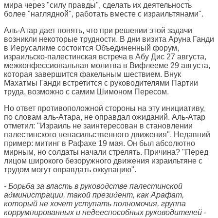
мира через "силу правды", сделать их деятельность
более "наглядной", работать вместе с израильтянами".
Аль-Атар дает понять, что при решении этой задачи
возникли некоторые трудности. В дни визита Аруна Ганди
в Иерусалиме состоится Объединенный форум,
израильско-палестинская встреча в Абу Дис 27 августа,
межконфессиональная молитва в Вифлееме 29 августа,
которая завершится факельным шествием. Внук
Махатмы Ганди встретится с руководителями Партии
труда, возможно с самим Шимоном Пересом.
Но ответ противоположной стороны на эту инициативу,
по словам аль-Атара, не оправдал ожиданий. Аль-Атар
отметил: "Израиль не заинтересован в становлении
палестинского ненасильственного движения". Недавний
пример: митинг в Рафахе 19 мая. Он был абсолютно
мирным, но солдаты начали стрелять. Причина? "Перед
лицом широкого безоружного движения израильтяне с
трудом могут оправдать оккупацию".
- Борьба за власть в руководстве палестинской
администрации, такой президент, как Арафат,
который не хочет уступать полномочия, группа
коррумпированных и недееспособных руководителей -