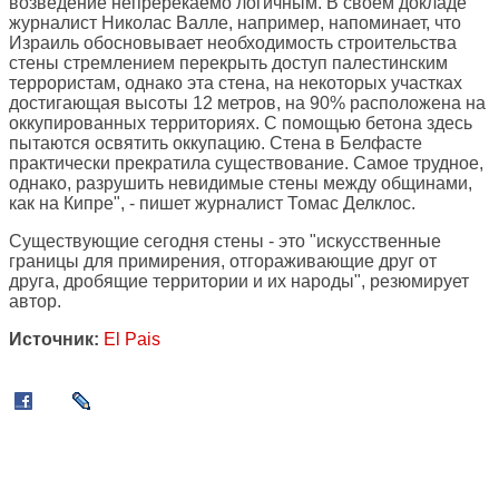
возведение непререкаемо логичным. В своем докладе
журналист Николас Валле, например, напоминает, что
Израиль обосновывает необходимость строительства
стены стремлением перекрыть доступ палестинским
террористам, однако эта стена, на некоторых участках
достигающая высоты 12 метров, на 90% расположена на
оккупированных территориях. С помощью бетона здесь
пытаются освятить оккупацию. Стена в Белфасте
практически прекратила существование. Самое трудное,
однако, разрушить невидимые стены между общинами,
как на Кипре", - пишет журналист Томас Делклос.
Существующие сегодня стены - это "искусственные
границы для примирения, отгораживающие друг от
друга, дробящие территории и их народы", резюмирует
автор.
Источник:
El Pais