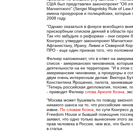
США был представлен законопроект "Об отв
Магнитского" (Sergei Magnitsky Rule of Law
имена прокуроров и полицейских, которые 
2008 году.
"Однако оказаться в фокусе всеобщего вни
прискорбным списком деяний в области прав
Так что забудьте о реформах - они скорее б
Конгресс утвердит законопроект Магнитско
Афганистану, Ирану, Ливии и Северной Коре
ПРО - еще один признак того, что положен
Фелнер напоминает, что в ответ на америк
список - американских чиновников, которы
деятельности на ее территории. "И в этом 
американские чиновники, а прокуроры и со
двум очень интересным делам: Виктора Бут
Константина Ярошенко, пилота, занимавшег
"Теперь российская дипломатия, похоже, п
- приводит Фелнер
слова Ариэля Коэна
, эк
"Москва может бушевать по поводу законопр
никакого шанса на то, что российские чин
извне.
По словам Коэна
, по сути Конгресс
Freedom House и бывший помощник госсекр
заявил, что одно только вынесение этого 
прав человека в России, чем все, что был
в статье.