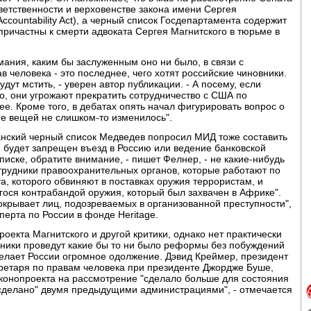
етственности и верховенстве закона имени Сергея
 Accountability Act), а черный список Госдепартамента содержит
причастны к смерти адвоката Сергея Магнитского в тюрьме в
мания, каким бы заслуженным оно ни было, в связи с
 человека - это последнее, чего хотят российские чиновники.
удут мстить, - уверен автор публикации. - А посему, если
го, они угрожают прекратить сотрудничество с США по
е. Кроме того, в дебатах опять начал фигурировать вопрос о
ие вещей не слишком-то изменилось".
анский черный список Медведев попросил МИД тоже составить
м будет запрещен въезд в Россию или ведение банковской
списке, обратите внимание, - пишет Фелнер, - не какие-нибудь
трудники правоохранительных органов, которые работают по
а, которого обвиняют в поставках оружия террористам, и
ося контрабандой оружия, который был захвачен в Африке".
окрывает лиц, подозреваемых в организованной преступности",
сперта по России в фонде Heritage.
оекта Магнитского и другой критики, однако нет практически
овники проведут какие бы то ни было реформы без побуждений
 делает России огромное одолжение. Дэвид Креймер, президент
етаря по правам человека при президенте Джордже Буше,
законопроекта на рассмотрение "сделало больше для состояния
о сделано" двумя предыдущими администрациями", - отмечается