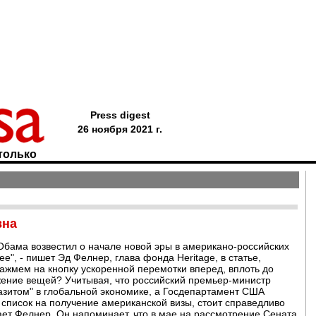
Press digest
26 ноября 2021 г.
только
вна
 Обама возвестил о начале новой эры в американо-российских
ее", - пишет Эд Фелнер, глава фонда Heritage, в статье,
Нажмем на кнопку ускоренной перемотки вперед, вплоть до
ение вещей? Учитывая, что российский премьер-министр
зитом" в глобальной экономике, а Госдепартамент США
 список на получение американской визы, стоит справедливо
гает Фелнер. Он напоминает, что в мае на рассмотрение Сената