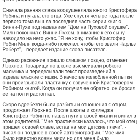
Сначала ранняя слава воодушевляла юного Кристофера
Робина и пугала его отца. Уже спустя четыре года после
первого тома вышла последняя часть серии книг о
Винни-Пухе под названием "Дом на Пуховой опушке".
Милн покончил с Винни-Пухом, внимание к его сыну
наводило на него ужас. "Я не хочу, чтобы Кристофер
Робин Милн когда-либо пожелал, чтобы его звали Чарльз
Роберт", - передает издание слова писателя.
Однако раскаяние пришло слишком поздно, отмечает
Лэрхнер. Товарищи по школе высмеивали робкого
мальчика и переделывали текст произведений в
издевательские стишки. В качестве излюбленной пытки
они проигрывали пластинку с озвученной Кристофером
Робином книгой. Когда он получил ее обратно, он бросил
ее на пол и растоптал.
Скоро вдребезги были разбиты и отношения с отцом,
продолжает Лэрхнер. После школы и колледжа
Кристофер Робин не нашел пути в своей жизни и винил в
этом родителей. "Мне практически казалось, что мой отец
пришел к своей славе, встав на мои детские плечи", -
писал он позднее в своей автобиографии. "Мое имя
было известно всему миру, но для меня было