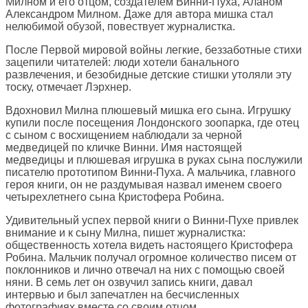
Милном и его отцом, создателем Винни-Пуха, Аланом
Александром Милном. Даже для автора мишка стал
нелюбимой обузой, повествует журналистка.
После Первой мировой войны легкие, беззаботные стихи
зацепили читателей: люди хотели банального
развлечения, и безобидные детские стишки утоляли эту
тоску, отмечает Лэрхнер.
Вдохновил Милна плюшевый мишка его сына. Игрушку
купили после посещения Лондонского зоопарка, где отец
с сыном с восхищением наблюдали за черной
медведицей по кличке Винни. Имя настоящей
медведицы и плюшевая игрушка в руках сына послужили
писателю прототипом Винни-Пуха. А мальчика, главного
героя книги, он не раздумывая назвал именем своего
четырехлетнего сына Кристофера Робина.
Удивительный успех первой книги о Винни-Пухе привлек
внимание и к сыну Милна, пишет журналистка:
общественность хотела видеть настоящего Кристофера
Робина. Мальчик получал огромное количество писем от
поклонников и лично отвечал на них с помощью своей
няни. В семь лет он озвучил запись книги, давал
интервью и был запечатлен на бесчисленных
фотографиях вместе со своим отцом.