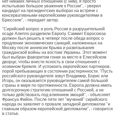
нет никаких личных отношений (с ним), я просто
испытываю большое уважение к России", - уверил
кандидат на президентских выборах на встрече с
консервативными европейскими руководителями в
Брюсселе", - передает автор.
"Сирийский вопрос и роль России в разрушительной
осаде Алеппо разделили Европу. Саммит Евросоюза
должен был решить в четверг после обеда вопрос о
продлении экономических санкций, наложенных на
Москву после аннексии Крыма и развязывания
гражданской войны на востоке Украины. Этот момент
был выбран фаворитом гонки за место в Елисейском
дворце, чтобы внести ясность в свои отношения с
хозяином Кремля. И успокоить европейских партнеров,
порой пребывающих в состоянии растерянности. "Пусть
российского руководителя зовут Владимир, Борис или
Игорь, он оказывается руководителем самой большой
страны в мире по протяженности. Европа должна иметь
долгосрочную стратегию отношений с Россией, а не
только действовать под влиянием эмоций", - объясняет
Франсуа Фийон. После пяти лет "мучений" сирийского
народа он заявляет о провале западной дипломатии "и
главным образом европейской дипломатии", - говорится
в статье.