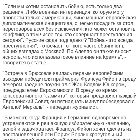
"Если мы хотим остановить бойню, есть только два
решения. Либо военная интервенция, которую могут
провести только американцы, либо мощная европейская
дипломатическая инициатива, с целью посадить за стол
переговоров всех без исключения, кто может остановить
конфликт, в том числе тех, кто совершает преступления
сегодня". Русские сюда подпадают? "Война - это всегда
преступления", - отвечает тот, кого часто обвиняют в
общих взглядах с Москвой. По Алеппо он также вносит
ясность, что использовал свое влияние на Кремль", -
говорится в статье.
"Встреча в Брюсселе явилась первым европейским
выходом победителя праймериз. Франсуа Фийон в среду
вечером наедине поужинал с Жан-Клодом Юнкером,
председателем Еврокомиссии. В среду во время
консервативного "саммита", который предваряет каждый
Европейский Совет, он пятнадцать минут побеседовал с
Ангелой Меркель", - передает журналист.
"В момент, когда Франция и Германия одновременно
устремляются в решающую избирательную кампанию,
целей и задач хватает. Франсуа Фийон хочет сделать из
восстановленной оси Париж-Берлин краеугольный