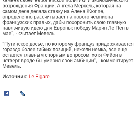
камень своей европейской политики и экономического
возрождения Франции. Ангела Меркель, которая на
самом деле делала ставку на Алена Жюппе,
определенно рассчитывает на нового чемпиона
французских правых, дабы похоронить свою главную
навязчивую идею для Европы: победу Марин Ле Пен в
мае", - считает Мевель.
"Путинское досье, по которому француз придерживается
гораздо более гибких позиций, нежели немка, все еще
остается главным спорным вопросом, хотя Фийон в
четверг вроде бы умерил свои амбиции", - комментирует
Мевель.
Источник:
Le Figaro