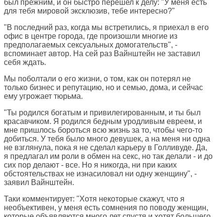
был прежним, и он быстро перешел к делу: "У меня есть
для тебя мировой эксклюзив, тебе интересно?"
"В последний раз, когда мы встретились, я приехал в его
офис в центре города, где произошли многие из
предполагаемых сексуальных домогательств", -
вспоминает автор. На сей раз Вайнштейн не заставил
себя ждать.
Мы поболтали о его жизни, о том, как он потерял не
только бизнес и репутацию, но и семью, дома, и сейчас
ему угрожает тюрьма.
"Ты родился богатым и привилегированным, и ты был
красавчиком. Я родился бедным уродливым евреем, и
мне пришлось бороться всю жизнь за то, чтобы чего-то
добиться. У тебя было много девушек, а на меня ни одна
не взглянула, пока я не сделал карьеру в Голливуде. Да,
я предлагал им роли в обмен на секс, но так делали - и до
сих пор делают - все. Но я никогда, ни при каких
обстоятельствах не изнасиловал ни одну женщину", -
заявил Вайнштейн.
Таки комментирует: "Хотя некоторые скажут, что я
необъективен, у меня есть сомнения по поводу женщин,
которые объявляются много лет спустя и хотят большего