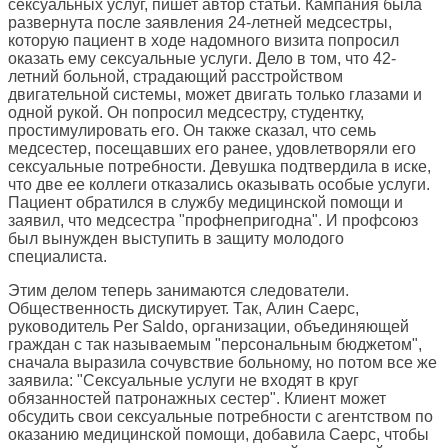
сексуальных услуг, пишет автор статьи. Кампания была
развернута после заявления 24-летней медсестры,
которую пациент в ходе надомного визита попросил
оказать ему сексуальные услуги. Дело в том, что 42-
летний больной, страдающий расстройством
двигательной системы, может двигать только глазами и
одной рукой. Он попросил медсестру, студентку,
простимулировать его. Он также сказал, что семь
медсестер, посещавших его ранее, удовлетворяли его
сексуальные потребности. Девушка подтвердила в иске,
что две ее коллеги отказались оказывать особые услуги.
Пациент обратился в службу медицинской помощи и
заявил, что медсестра "профнепригодна". И профсоюз
был вынужден выступить в защиту молодого
специалиста.
Этим делом теперь занимаются следователи.
Общественность дискутирует. Так, Алин Саерс,
руководитель Per Saldo, организации, объединяющей
граждан с так называемым "персональным бюджетом",
сначала выразила сочувствие больному, но потом все же
заявила: "Сексуальные услуги не входят в круг
обязанностей патронажных сестер". Клиент может
обсудить свои сексуальные потребности с агентством по
оказанию медицинской помощи, добавила Саерс, чтобы