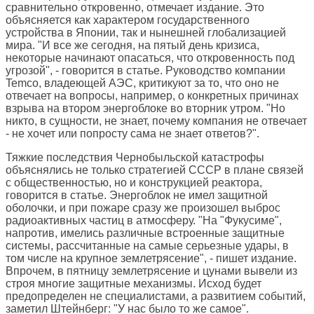
сравнительно откровенно, отмечает издание. Это
объясняется как характером государственного
устройства в Японии, так и нынешней глобализацией
мира. "И все же сегодня, на пятый день кризиса,
некоторые начинают опасаться, что откровенность под
угрозой", - говорится в статье. Руководство компании
Temco, владеющей АЭС, критикуют за то, что оно не
отвечает на вопросы, например, о конкретных причинах
взрыва на втором энергоблоке во вторник утром. "Но
никто, в сущности, не знает, почему компания не отвечает
- не хочет или попросту сама не знает ответов?".
Тяжкие последствия Чернобыльской катастрофы
объяснялись не только стратегией СССР в плане связей
с общественностью, но и конструкцией реактора,
говорится в статье. Энергоблок не имел защитной
оболочки, и при пожаре сразу же произошел выброс
радиоактивных частиц в атмосферу. "На "Фукусиме",
напротив, имелись различные встроенные защитные
системы, рассчитанные на самые серьезные удары, в
том числе на крупное землетрясение", - пишет издание.
Впрочем, в пятницу землетрясение и цунами вывели из
строя многие защитные механизмы. Исход будет
предопределен не специалистами, а развитием событий,
заметил Штейнберг: "У нас было то же самое".