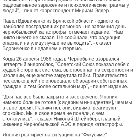
радиоактивное заражение и психологические травмы у
людей", - пишет корреспондент Мириам Элдер.
Павел Вдовиченко из Брянской области - одного из
наиболее пострадавших регионов - не запомнил день
чернобыльской катастрофы, отмечает издание. "Нам
никто ничего не сказал. Не сообщали, что радиация
опасна и на улицу лучше не выходить", - сказал
Вдовиченко в недавнем интервью.
Когда 26 апреля 1986 года в Чернобыле взорвался
четвертый энергоблок, "Советский Союз показал себя с
худшей стороны: система, выстроенная на секретности и
изоляции, еще жестче закрутила гайки. Правительство
несколько дней не оповещало об аварии собственных
граждан, а тем более остальной мир", - пишет издание.
"Для нас все было закрыто и засекречено. Япония
намного больше готова [к ядерным инцидентам], чем мы
в свое время. Паники нет, они, видимо, реагируют
спокойно. Мы в свое время не поняли, с чем
столкнулись", - сказал Николай Штейнберг, главный
инженер Чернобыльской АЭС в период катастрофы.
Япония реагирует на ситуацию на "Фукусиме"