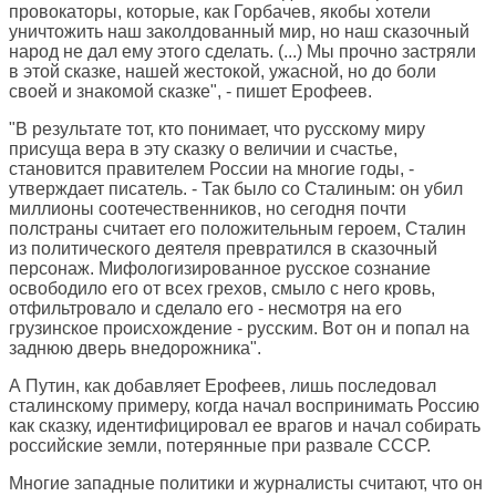
провокаторы, которые, как Горбачев, якобы хотели
уничтожить наш заколдованный мир, но наш сказочный
народ не дал ему этого сделать. (...) Мы прочно застряли
в этой сказке, нашей жестокой, ужасной, но до боли
своей и знакомой сказке", - пишет Ерофеев.
"В результате тот, кто понимает, что русскому миру
присуща вера в эту сказку о величии и счастье,
становится правителем России на многие годы, -
утверждает писатель. - Так было со Сталиным: он убил
миллионы соотечественников, но сегодня почти
полстраны считает его положительным героем, Сталин
из политического деятеля превратился в сказочный
персонаж. Мифологизированное русское сознание
освободило его от всех грехов, смыло с него кровь,
отфильтровало и сделало его - несмотря на его
грузинское происхождение - русским. Вот он и попал на
заднюю дверь внедорожника".
А Путин, как добавляет Ерофеев, лишь последовал
сталинскому примеру, когда начал воспринимать Россию
как сказку, идентифицировал ее врагов и начал собирать
российские земли, потерянные при развале СССР.
Многие западные политики и журналисты считают, что он