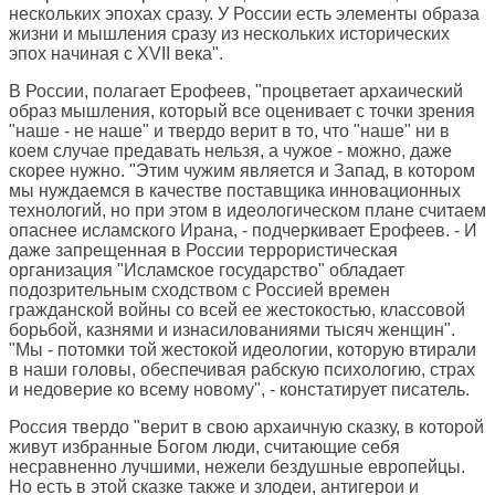
нескольких эпохах сразу. У России есть элементы образа
жизни и мышления сразу из нескольких исторических
эпох начиная с XVII века".
В России, полагает Ерофеев, "процветает архаический
образ мышления, который все оценивает с точки зрения
"наше - не наше" и твердо верит в то, что "наше" ни в
коем случае предавать нельзя, а чужое - можно, даже
скорее нужно. "Этим чужим является и Запад, в котором
мы нуждаемся в качестве поставщика инновационных
технологий, но при этом в идеологическом плане считаем
опаснее исламского Ирана, - подчеркивает Ерофеев. - И
даже запрещенная в России террористическая
организация "Исламское государство" обладает
подозрительным сходством с Россией времен
гражданской войны со всей ее жестокостью, классовой
борьбой, казнями и изнасилованиями тысяч женщин".
"Мы - потомки той жестокой идеологии, которую втирали
в наши головы, обеспечивая рабскую психологию, страх
и недоверие ко всему новому", - констатирует писатель.
Россия твердо "верит в свою архаичную сказку, в которой
живут избранные Богом люди, считающие себя
несравненно лучшими, нежели бездушные европейцы.
Но есть в этой сказке также и злодеи, антигерои и