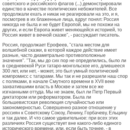
советского и российского флагов (...) демонстрировали
единство в качестве политических небожителей. Все
продолжали ехать и никак не реагировали на это, и я,
посмотрев в их блаженные лица, вдруг понял: Россия
никогда не была и не будет Европой, мы не похожи на
других, и если Европа живет меняющейся историей, то
Россия живет в вечной сказке", - рассуждает писатель.
Россия, продолжает Ерофеев, "стала местом для
волшебной сказки, в которой каждое действие имеет
разные, часто диаметрально противоположные
значения". "Так, мы до сих пор не определились, было ли
в средневекой Руси татаро-монгольское иго, длившееся
300 лет, или нет, - может, это был умный политический
компромисс с татарами. Мы так и не разрешили наш спор
с поляками, в начале Смутного времени в XVII веке
захватившими власть в Москве и затем все же
изгнанными оттуда. Мы не знаем, был ли Петр Первый
диктатором или реформатором. Была ли
большевистская революция случайностью или
закономерностью. Совершенно разное отношение у
россиян к Советскому Союзу, Ленину, Горбачеву, Ельцину
и так далее. И что самое удивительное: при всех этих
различиях Россия существует вне какого-либо единого
исторического времени, или, если быть точнее, - в