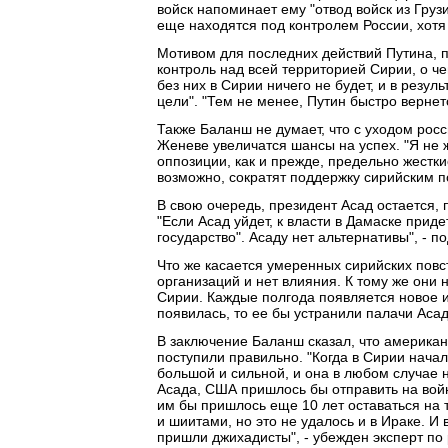
войск напоминает ему "отвод войск из Груз
еще находятся под контролем России, хотя 
Мотивом для последних действий Путина, п
контроль над всей территорией Сирии, о че
без них в Сирии ничего не будет, и в резу
цели". "Тем не менее, Путин быстро вернетс
Также Баланш не думает, что с уходом рос
Женеве увеличатся шансы на успех. "Я не ж
оппозиции, как и прежде, предельно жестк
возможно, сократят поддержку сирийским по
В свою очередь, президент Асад остается,
"Если Асад уйдет, к власти в Дамаске прид
государство". Асаду нет альтернативы", - п
Что же касается умеренных сирийских повст
организаций и нет влияния. К тому же они
Сирии. Каждые полгода появляется новое им
появилась, то ее бы устранили палачи Асад
В заключение Баланш сказал, что америка
поступили правильно. "Когда в Сирии начал
большой и сильной, и она в любом случае н
Асада, США пришлось бы отправить на войну 
им бы пришлось еще 10 лет оставаться на 
и шиитами, но это не удалось и в Ираке. И 
пришли джихадисты", - убежден эксперт по 