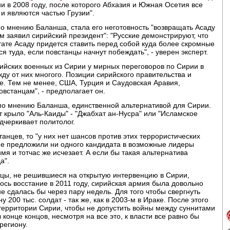
ии в 2008 году, после которого Абхазия и Южная Осетия все
и являются частью Грузии".
о мнению Баланша, стала его неготовность "возвращать Асаду
м заявил сирийский президент": "Русские демонстрируют, что
льтате Асаду придется ставить перед собой куда более скромные
я туда, если повстанцы начнут побеждать", - уверен эксперт.
сийских военных из Сирии у мирных переговоров по Сирии в
ду от них многого. Позиции сирийского правительства и
ие. Тем не менее, США, Турция и Саудовская Аравия,
встанцам", - предполагает он.
 по мнению Баланша, единственной альтернативой для Сирии.
ет крыло "Аль-Каиды" - "Джабхат ан-Нусра" или "Исламское
одчеркивает политолог.
анцев, то "у них нет шансов против этих террористических
 не предложили ни одного кандидата в возможные лидеры
я и тотчас же исчезает. А если бы такая альтернатива
а".
нцы, не решившиеся на открытую интервенцию в Сирии,
ось восстание в 2011 году, сирийская армия была довольно
е сдалась бы через пару недель. Для того чтобы свергнуть
200 тыс. солдат - так же, как в 2003-м в Ираке. После этого
территории Сирии, чтобы не допустить войны между суннитами
в конце концов, несмотря на все это, к власти все равно бы
региону.